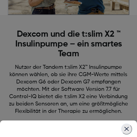
Dexcom und die t:slim X2 ™
Insulinpumpe – ein smartes
Team
Nutzer der Tandem t:slim X2™ Insulinpumpe
können wählen, ob sie ihre CGM-Werte mittels
Dexcom G6 oder Dexcom G7 empfangen
möchten. Mit der Software Version 7.7 für
Control-IQ bietet die t:slim X2 eine Verbindung
zu beiden Sensoren an, um eine größtmögliche
Flexibilität in der Therapie zu ermöglichen.
Mehr erfahren über die tandem t:slimX2