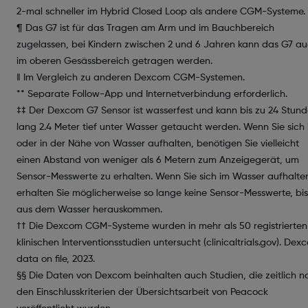
2-mal schneller im Hybrid Closed Loop als andere CGM-Systeme.
¶ Das G7 ist für das Tragen am Arm und im Bauchbereich
zugelassen, bei Kindern zwischen 2 und 6 Jahren kann das G7 a
im oberen Gesässbereich getragen werden.
‖ Im Vergleich zu anderen Dexcom CGM-Systemen.
** Separate Follow-App und Internetverbindung erforderlich.
‡‡ Der Dexcom G7 Sensor ist wasserfest und kann bis zu 24 Stun
lang 2.4 Meter tief unter Wasser getaucht werden. Wenn Sie sich
oder in der Nähe von Wasser aufhalten, benötigen Sie vielleicht
einen Abstand von weniger als 6 Metern zum Anzeigegerät, um
Sensor-Messwerte zu erhalten. Wenn Sie sich im Wasser aufhalte
erhalten Sie möglicherweise so lange keine Sensor-Messwerte, bis
aus dem Wasser herauskommen.
†† Die Dexcom CGM-Systeme wurden in mehr als 50 registrierten
klinischen Interventionsstudien untersucht (clinicaltrials.gov). Dex
data on file, 2023.
§§ Die Daten von Dexcom beinhalten auch Studien, die zeitlich n
den Einschlusskriterien der Übersichtsarbeit von Peacock