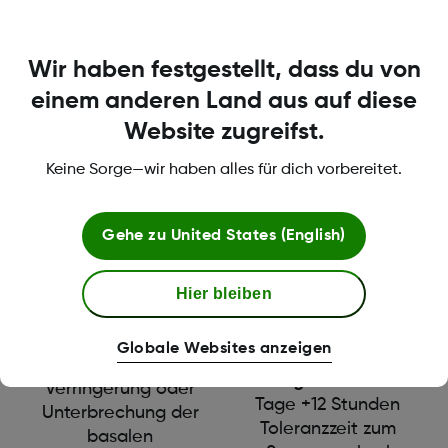
Wir haben festgestellt, dass du von
einem anderen Land aus auf diese
Website zugreifst.
Keine Sorge—wir haben alles für dich vorbereitet.
Tandem t:slim
Dexcom G7 CGM
Gehe zu
United States (English)
X2™
• Aufwärmzeit: 30
• 30-Minuten-
Minuten
Vorhersage des
Hier bleiben
• Unser kleinster
Gewebeglukosespiegels:
Sensor
Automatische
Globale Websites anzeigen
Erhöhung,
Tragedauer:
10
Verringerung oder
Tage +12 Stunden
Unterbrechung der
Toleranzzeit zum
basalen