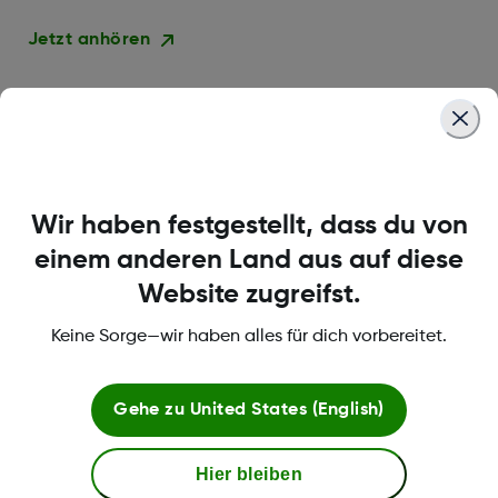
Jetzt anhören
Wir haben festgestellt, dass du von
einem anderen Land aus auf diese
Website zugreifst.
Keine Sorge—wir haben alles für dich vorbereitet.
Insights Dexcom Datenauswertung
Gehe zu
United States (English)
PLAN D Podcast
Hier bleiben