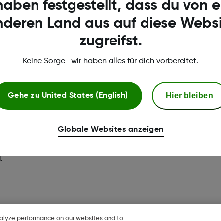
Kundenservice
haben festgestellt, dass du von 
nderen Land aus auf diese Websi
ende uns eine E-Mail an:
hellodexcom.de@dexcom.c
zugreifst.
Dein direkter Draht per Telefon:
0800 724 6447
Keine Sorge—wir haben alles für dich vorbereitet.
Montag-Freitag 08:00-17:00
Hier bleiben
Gehe zu
United States (English)
Globale Websites anzeigen
xcom Share sind Handelsmarken bzw. in den USA eingetragene Hand
.
nalyze performance on our websites and to