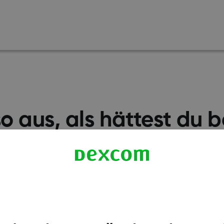
so aus, als hättest du b
Dexcom Konto.
en hast, wende dich bitte per E-Mail an uns, um festzu
m infrage kommst:
hellodexcom.de@dexcom.com
oder
Kundenservice.