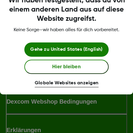
Wir haben festgestellt, dass du von
einem anderen Land aus auf diese
LBL014350 Rev 004
Website zugreifst.
Keine Sorge—wir haben alles für dich vorbereitet.
Über Dexcom
Gehe zu
United States (English)
Hier bleiben
Bedingungen und Richtlinien
Globale Websites anzeigen
Dexcom Webshop Bedingungen
Erklärungen