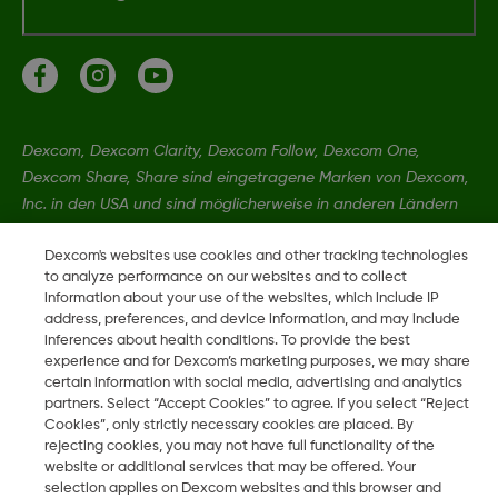
Dexcom, Dexcom Clarity, Dexcom Follow, Dexcom One,
Dexcom Share, Share sind eingetragene Marken von Dexcom,
Inc. in den USA und sind möglicherweise in anderen Ländern
eingetragen.
Dexcom's websites use cookies and other tracking technologies
to analyze performance on our websites and to collect
information about your use of the websites, which include IP
LBL014350 Rev 004
address, preferences, and device information, and may include
inferences about health conditions. To provide the best
experience and for Dexcom’s marketing purposes, we may share
©
2026 Dexcom, Inc. Alle Rechte vorbehalten.
certain information with social media, advertising and analytics
partners. Select “Accept Cookies” to agree. If you select “Reject
Cookies”, only strictly necessary cookies are placed. By
rejecting cookies, you may not have full functionality of the
Region ändern
website or additional services that may be offered. Your
DE
selection applies on Dexcom websites and this browser and