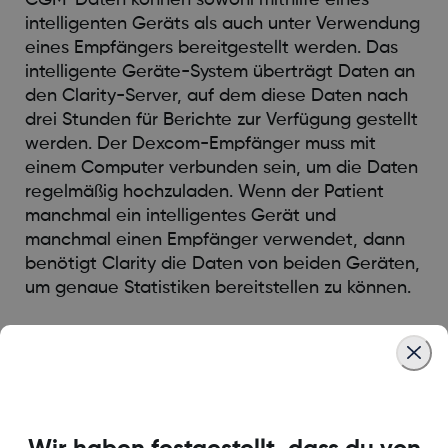
intelligenten Geräts als auch unter Verwendung
eines Empfängers bereitgestellt werden. Das
intelligente Geräte-System überträgt Daten an
den Clarity-Server, auf dem diese Daten nach
drei Stunden für Berichte zur Verfügung gestellt
werden. Der Dexcom-Empfänger muss mit
einem Computer verbunden sein, um die Daten
regelmäßig hochzuladen. Wenn der Patient
manchmal ein intelligentes Gerät und
manchmal einen Empfänger verwendet, dann
benötigt Clarity die Daten von beiden Geräten,
um genaue Statistiken bereitstellen zu können.
Was this article helpful?