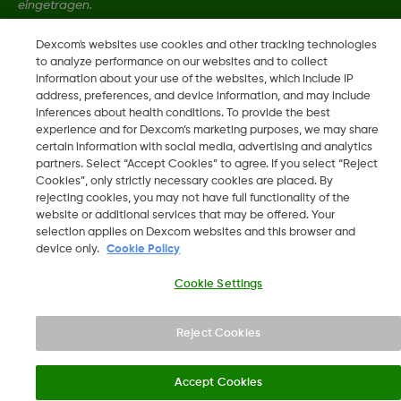
eingetragen.
Dexcom's websites use cookies and other tracking technologies
LBL013583 Rev001
to analyze performance on our websites and to collect
information about your use of the websites, which include IP
address, preferences, and device information, and may include
inferences about health conditions. To provide the best
©
2026 Dexcom, Inc. Alle Rechte vorbehalten.
experience and for Dexcom’s marketing purposes, we may share
certain information with social media, advertising and analytics
partners. Select “Accept Cookies” to agree. If you select “Reject
Cookies”, only strictly necessary cookies are placed. By
Region ändern
rejecting cookies, you may not have full functionality of the
DE
website or additional services that may be offered. Your
selection applies on Dexcom websites and this browser and
device only.
Cookie Policy
Cookie Settings
Reject Cookies
Accept Cookies