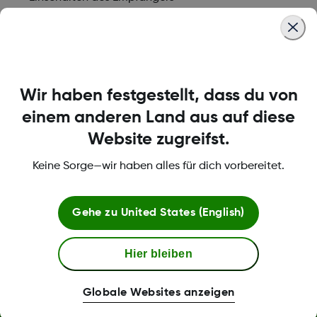
Auswählen von Optionen/Funktionen
Akzeptieren von Änderungen
Vorwärtsblättern in Menüs/Funktionen
Wir haben festgestellt, dass du von
einem anderen Land aus auf diese
Was this article helpful?
Website zugreifst.
Keine Sorge—wir haben alles für dich vorbereitet.
LBL013583 Rev001
Gehe zu
United States (English)
Hier bleiben
Über Dexcom
Globale Websites anzeigen