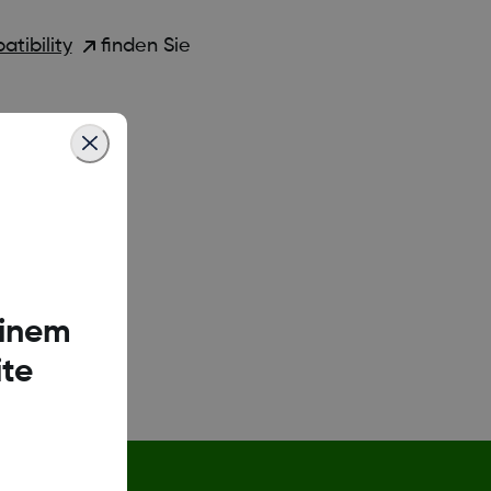
tibility
finden Sie
einem
te