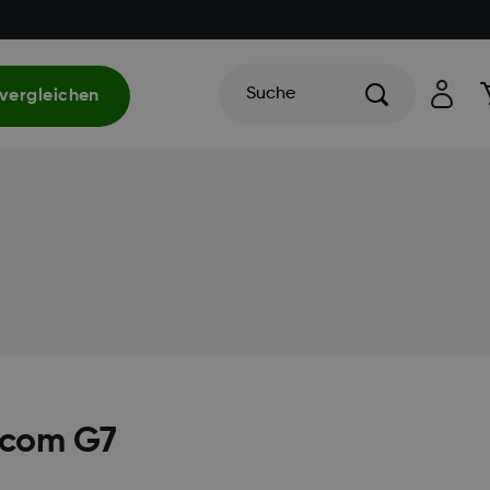
Suche
vergleichen
xcom G7