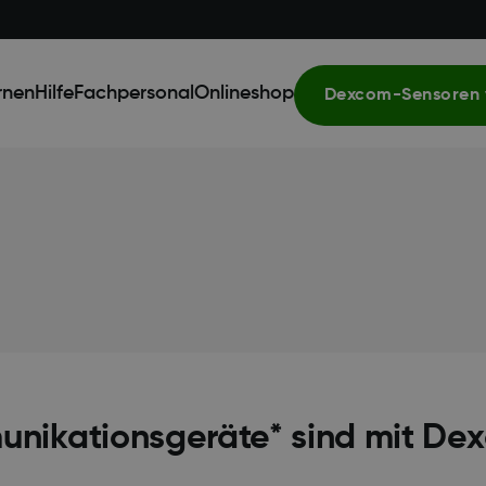
rnen
Hilfe
Fachpersonal
Onlineshop
Dexcom-Sensoren 
nikationsgeräte* sind mit De