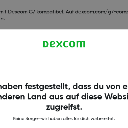
t mit Dexcom G7 kompatibel. Auf
dexcom.com/g7-compa
es.
haben festgestellt, dass du von 
nderen Land aus auf diese Websi
zugreifst.
Keine Sorge—wir haben alles für dich vorbereitet.