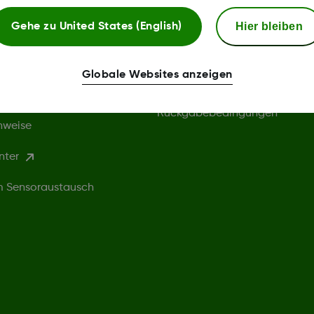
gen und Richtlinien
Dexcom Webshop
Hier bleiben
Gehe zu
United States (English)
Bedingungen
chtlinie
Globale Websites anzeigen
Webshop AGB
ingungen
Rückgabebedingungen
nweise
nter
um Sensoraustausch