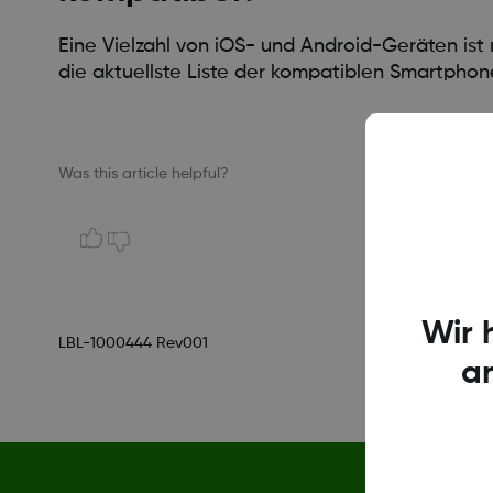
Eine Vielzahl von iOS- und Android-Geräten is
die aktuellste Liste der kompatiblen Smartphon
Was this article helpful?
Wir 
LBL-1000444 Rev001
a