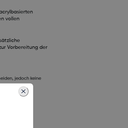
acrylbasierten
n vollen
ätzliche
zur Vorbereitung der
eiden, jedoch keine
 Klebepflasters)