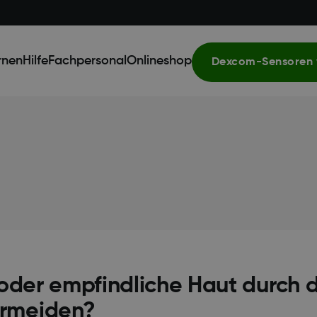
rnen
Hilfe
Fachpersonal
Onlineshop
Dexcom-Sensoren 
 oder empfindliche Haut durch 
ermeiden?