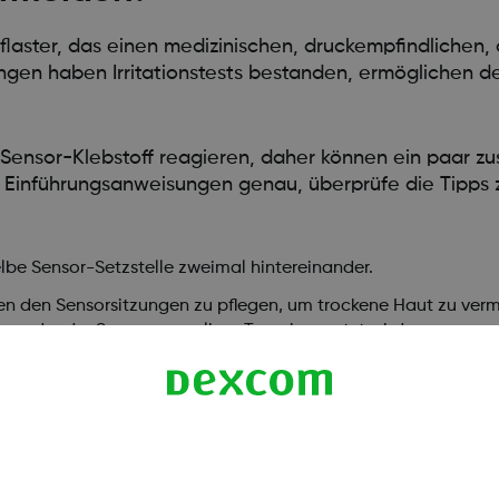
aster, das einen medizinischen, druckempfindlichen, 
ngen haben Irritationstests bestanden, ermöglichen de
nsor-Klebstoff reagieren, daher können ein paar zus
e Einführungsanweisungen genau, überprüfe die Tipps 
lbe Sensor-Setzstelle zweimal hintereinander.
n den Sensorsitzungen zu pflegen, um trockene Haut zu verm
, an der der Sensor am selben Tag eingesetzt wird.
onen (Juckreiz, Brennen und/oder Ausschläge an der Stelle des
ownloaden.