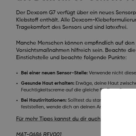
Der Dexcom G7 verfügt über ein neues Sensorpfl
Klebstoff enthält. Alle Dexcom-Klebeformulieru
Tragekomfort des Sensors und sind latexfrei.
Manche Menschen können empfindlich auf den Se
Vorsichtsmaßnahmen hilfreich sein. Beachte di
Einstichstelle und beachte folgende Punkte:
Bei einer neuen Sensor-Stelle:
Verwende nicht diese
Gesunde Haut erhalten:
Erwäge, deine Haut zwische
Feuchtigkeitscreme auf die gleiche Stelle auftragen
Bei Hautirritationen:
Solltest du starke Hautirritati
feststellen, wende dich an deinen Arzt.
Für mehr Tipps kannst du dir auch diese PDF d
MAT-0686 REV001