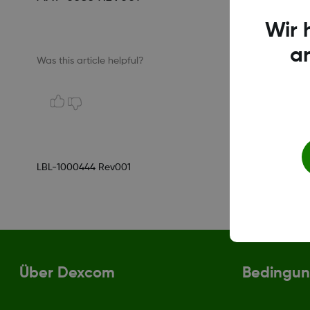
Wir 
a
Was this article helpful?
LBL-1000444 Rev001
Über Dexcom
Bedingun