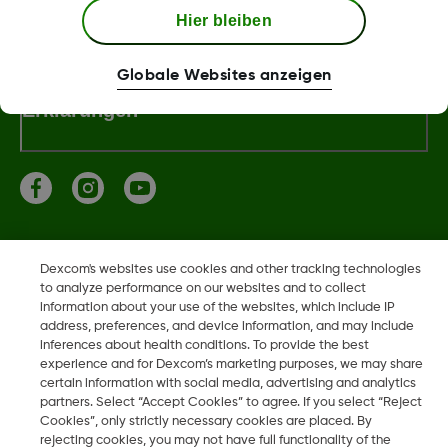
Dexcom Webshop Bedingungen
Hier bleiben
Globale Websites anzeigen
Erklärungen
Dexcom, Dexcom Clarity, Dexcom Follow, Dexcom One,
Dexcom's websites use cookies and other tracking technologies
Dexcom Share, Share sind eingetragene Marken von Dexcom,
to analyze performance on our websites and to collect
Inc. in den USA und sind möglicherweise in anderen Ländern
information about your use of the websites, which include IP
address, preferences, and device information, and may include
eingetragen.
inferences about health conditions. To provide the best
experience and for Dexcom’s marketing purposes, we may share
certain information with social media, advertising and analytics
partners. Select “Accept Cookies” to agree. If you select “Reject
©
2026 Dexcom, Inc. Alle Rechte vorbehalten.
Cookies”, only strictly necessary cookies are placed. By
rejecting cookies, you may not have full functionality of the