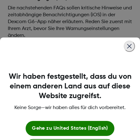
Die nachstehenden FAQs sollen kritische Hinweise und
zeitabhängige Benachrichtigungen (iOS) in der
Dexcom G6-App näher erläutern. Reden Sie zuerst mit
Ihrem Arzt, bevor Sie Ihre Warnungseinstellungen
ändern.
Mehr lesen
Wir haben festgestellt, dass du von
Über Dexcom
einem anderen Land aus auf diese
Website zugreifst.
Keine Sorge—wir haben alles für dich vorbereitet.
Bedingungen und Richtlinien
Gehe zu
United States (English)