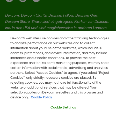
Dexcom, Dexcom Clarity, Dexcom Follow, Dexcom One,
Dexcom Share, Share sind eingetragene Marken von Dexcom,
Inc. in den USA und sind möglicherweise in anderen Ländern
eingetragen.
Dexcom's websites use cookies and other tracking technologies
to analyze performance on our websites and to collect
information about your use of the websites, which include IP
MAT-2655
address, preferences, and device information, and may include
inferences about health conditions. To provide the best
experience and for Dexcom’s marketing purposes, we may share
©
2026 Dexcom, Inc. Alle Rechte vorbehalten.
certain information with social media, advertising and analytics
partners. Select “Accept Cookies” to agree. If you select “Reject
Cookies”, only strictly necessary cookies are placed. By
rejecting cookies, you may not have full functionality of the
website or additional services that may be offered. Your
Region ändern
DE
selection applies on Dexcom websites and this browser and
device only.
Cookie Policy
Cookie Settings