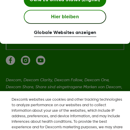
Dexcom Webshop Bedingungen
Hier bleiben
Globale Websites anzeigen
Erklärungen
Dexcom, Dexcom Clarity, Dexcom Follow, Dexcom One,
Dexcom Share, Share sind eingetragene Marken von Dexcom,
Inc. in den USA und sind möglicherweise in anderen Ländern
Dexcom's websites use cookies and other tracking technologies
eingetragen.
to analyze performance on our websites and to collect
information about your use of the websites, which include IP
address, preferences, and device information, and may include
LBL-1005096 REV001
inferences about health conditions. To provide the best
experience and for Dexcom’s marketing purposes, we may share