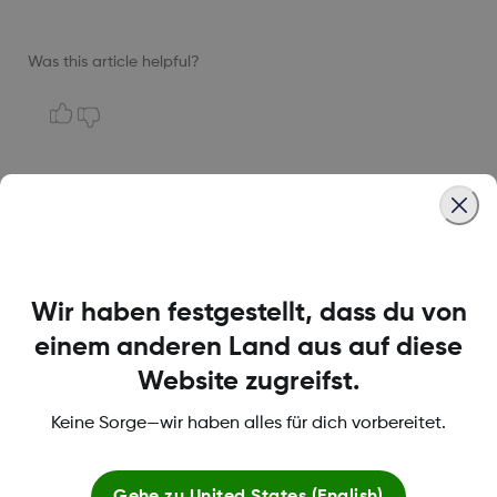
Was this article helpful?
LBL-1005096 REV001
Wir haben festgestellt, dass du von
Über Dexcom
einem anderen Land aus auf diese
Website zugreifst.
Keine Sorge—wir haben alles für dich vorbereitet.
Bedingungen und Richtlinien
Gehe zu
United States (English)