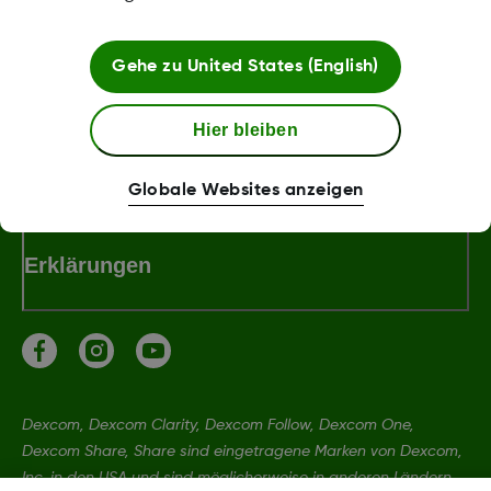
Bedingungen und Richtlinien
Gehe zu
United States (English)
Hier bleiben
Dexcom Webshop Bedingungen
Globale Websites anzeigen
Erklärungen
Dexcom, Dexcom Clarity, Dexcom Follow, Dexcom One,
Dexcom Share, Share sind eingetragene Marken von Dexcom,
Inc. in den USA und sind möglicherweise in anderen Ländern