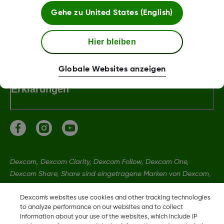
Gehe zu
United States (English)
Dexcom Webshop Bedingungen
Hier bleiben
Globale Websites anzeigen
Erklärungen
Dexcom, Dexcom Clarity, Dexcom Follow, Dexcom One,
Dexcom Share, Share sind eingetragene Marken von Dexcom,
Inc. in den USA und sind möglicherweise in anderen Ländern
eingetragen.
Dexcom's websites use cookies and other tracking technologies
to analyze performance on our websites and to collect
information about your use of the websites, which include IP