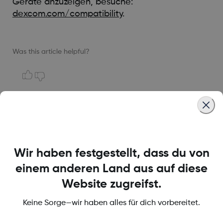
Geräte anzuzeigen, besuche:
dexcom.com/compatibility
.
Was this article helpful?
MAT-6661
Wir haben festgestellt, dass du von
Über Dexcom
einem anderen Land aus auf diese
Website zugreifst.
Keine Sorge—wir haben alles für dich vorbereitet.
Bedingungen und Richtlinien