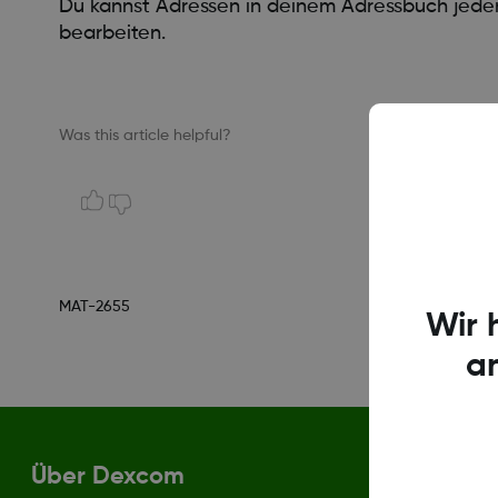
Du kannst Adressen in deinem Adressbuch jeder
bearbeiten.
Was this article helpful?
MAT-2655
Wir 
a
Über Dexcom
Bedingun