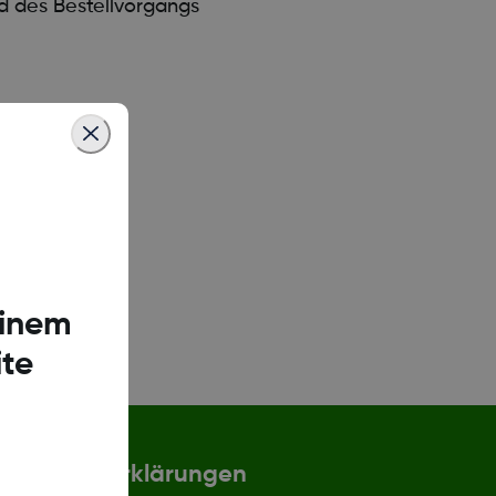
d des Bestellvorgangs
einem
te
Erklärungen