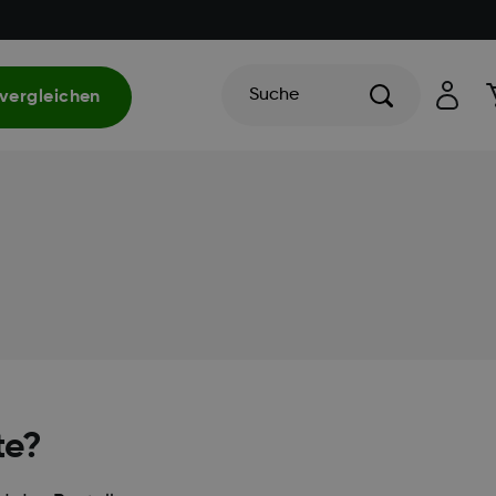
Suche
vergleichen
te?