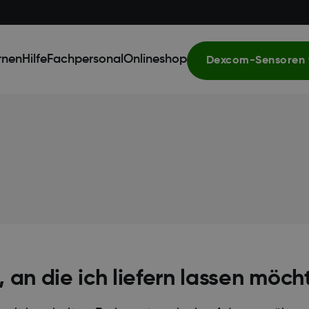
rnen
Hilfe
Fachpersonal
Onlineshop
Dexcom-Sensoren 
 an die ich liefern lassen möch