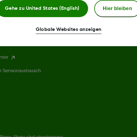
Bedingungen
Hier bleiben
Gehe zu
United States (English)
chtlinie
Webshop AGB
Globale Websites anzeigen
ingungen
Rückgabebedingungen
nweise
nter
um Sensoraustausch