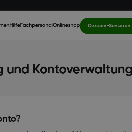
rnen
Hilfe
Fachpersonal
Onlineshop
Dexcom-Sensoren 
ng und Kontoverwaltun
onto?