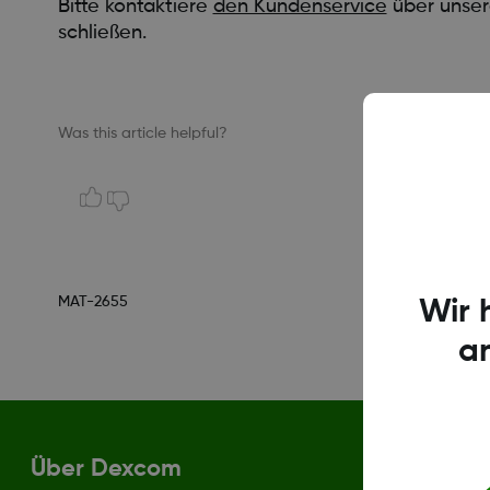
Bitte kontaktiere
den Kundenservice
über unsere
schließen.
Was this article helpful?
MAT-2655
Wir 
a
Über Dexcom
Bedingun