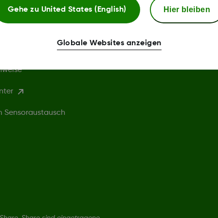
Bedingungen
Hier bleiben
Gehe zu
United States (English)
chtlinie
Webshop AGB
Globale Websites anzeigen
ingungen
Rückgabebedingungen
nweise
nter
um Sensoraustausch