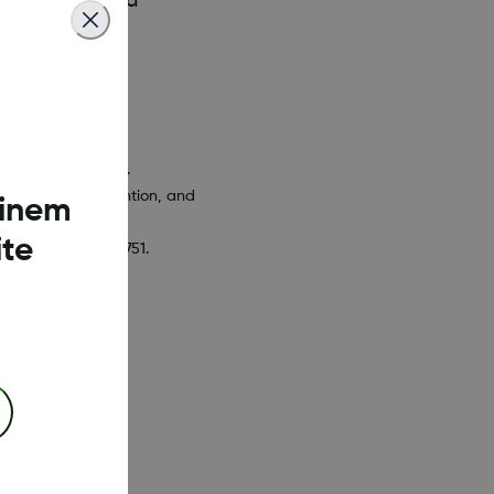
 empfiehlt und
tfernung von
 Foundation, 2016.
assessment, prevention, and
einem
te
echnol 2014;8:745–751.
 Diabetes Program.