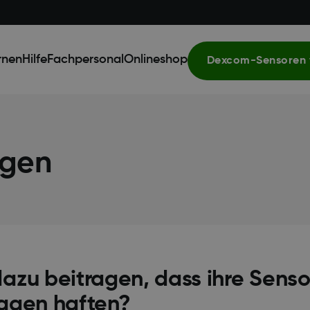
rnen
Hilfe
Fachpersonal
Onlineshop
Dexcom-Sensoren 
agen
azu beitragen, dass ihre Senso
Tagen haften?