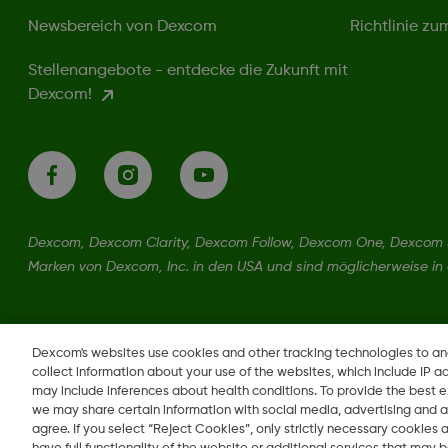
Newsbereich von Dexcom
Richtlinie z
Stellenangebote - entdecke die Zukunft mit
Dexcom!
Dexcom, Dexcom Clarity, Dexcom Follow, Dexcom One, Dexcom S
Marken von Dexcom, Inc. in den USA und sind möglicherweise in
LBL1000044 Rev001
Dexcom's websites use cookies and other tracking technologies to a
collect information about your use of the websites, which include IP a
may include inferences about health conditions. To provide the best
we may share certain information with social media, advertising and a
agree. If you select “Reject Cookies”, only strictly necessary cookies
Region ändern
DE