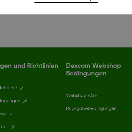
gen und Richtlinien
Dexcom Webshop
Bedingungen
chtlinie
Webshop AGB
ingungen
Rückgabebedingungen
nweise
nter