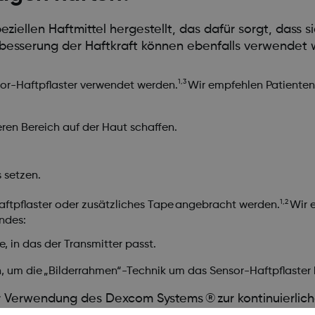
ellen Haftmittel hergestellt, das dafür sorgt, dass 
erbesserung der Haftkraft können ebenfalls verwendet
1,3
or-Haftpflaster verwendet werden.
Wir empfehlen Patiente
eren Bereich auf der Haut schaffen.
s setzen.
1,2
aftpflaster oder zusätzliches Tape angebracht werden.
Wir 
ndes:
, in das der Transmitter passt.
fen, um die „Bilderrahmen“-Technik um das Sensor-Haftpflast
 zur Verwendung des Dexcom Systems ® zur kontinuierlic