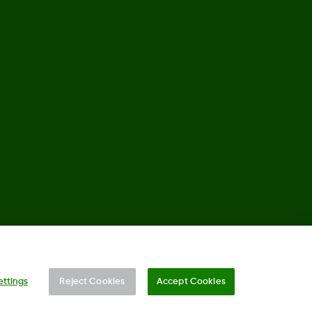
©
2026 Dexcom, Inc. Alle Rechte vorbehalten.
ettings
Reject Cookies
Accept Cookies