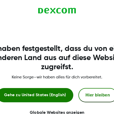
) ist der Bedienungsanleitung zu entnehmen. Dexcom
einschließlich zusätzlicher Kleber und Produkte zur En
.
.
nuous Glucose Monitors. 3rd ed. Denver: Children’s Diabetes Research
 patient safety: State of the science: consensus statements for the 
haben festgestellt, dass du von 
 Continence Nurs 2013;40:365–380; quiz E361–E362.
nderen Land aus auf diese Websi
s with continuous glucose monitors: a sticky situation. J Diabetes Sci T
time continuous glucose monitors: the experience of the Yale Children’s
zugreifst.
Keine Sorge—wir haben alles für dich vorbereitet.
Hier bleiben
Gehe zu
United States (English)
Globale Websites anzeigen