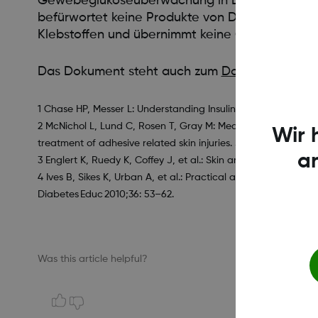
Gewebeglukoseüberwachung in Echtzeit (rtCGM
befürwortet keine Produkte von Drittanbietern, 
Klebstoffen und übernimmt keine Garantie dafür
Das Dokument steht auch zum
Download
bereit
1 Chase HP, Messer L: Understanding Insulin Pumps and Conti
2 McNichol L, Lund C, Rosen T, Gray M: Medical adhesives and
Wir 
treatment of adhesive related skin injuries. J Wound Ostomy
a
3 Englert K, Ruedy K, Coffey J, et al.: Skin and adhesive issue
4 Ives B, Sikes K, Urban A, et al.: Practical aspects of real-
Diabetes Educ 2010;36: 53–62.
Was this article helpful?