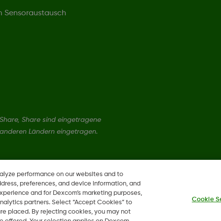
um Sensoraustausch
hare, Share sind eingetragene
 anderen Ländern eingetragen.
nalyze performance on our websites and to
ddress, preferences, and device information, and
 experience and for Dexcom’s marketing purposes,
Cookie S
nalytics partners. Select “Accept Cookies” to
 are placed. By rejecting cookies, you may not