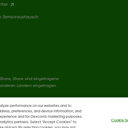
nter
um Sensoraustausch
hare, Share sind eingetragene
 anderen Ländern eingetragen.
nalyze performance on our websites and to
ddress, preferences, and device information, and
 experience and for Dexcom’s marketing purposes,
Cookie S
nalytics partners. Select “Accept Cookies” to
 are placed. By rejecting cookies, you may not