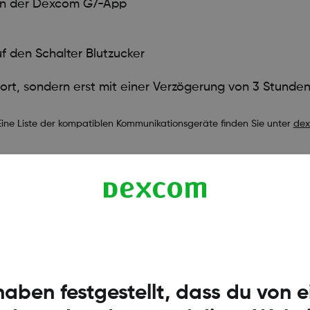
 in der Dexcom G7-App
f den Schalter Blutzucker
ort, sondern erst mit einer Verzögerung von 3 Stunden
Eine Liste der kompatiblen Kommunikationsgeräte finden Sie unter
dex
usch ist eine Internetverbindung erforderlich. Follower sollten die 
ndlungsentscheidungen treffen.
en, um die Dexcom Follow App nutzen zu können:
dexcom.com/g7-comp
haben festgestellt, dass du von 