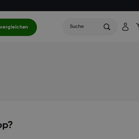
Suche
vergleichen
)
pp?