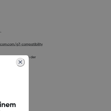
.
com.com/g7-compatibility
Messwerte immer in der
atibility
einem