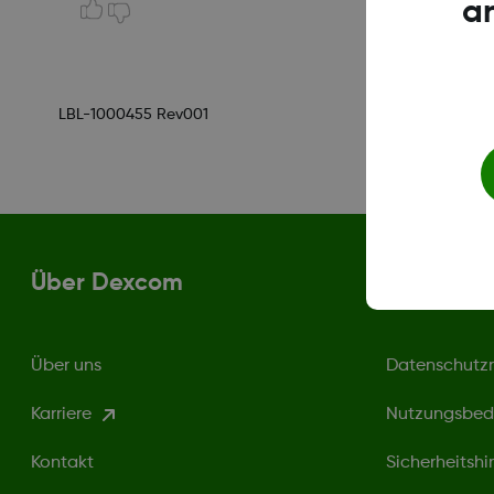
a
LBL-1000455 Rev001
Über Dexcom
Bedingun
Über uns
Datenschutzri
Karriere
Nutzungsbed
Kontakt
Sicherheitshi