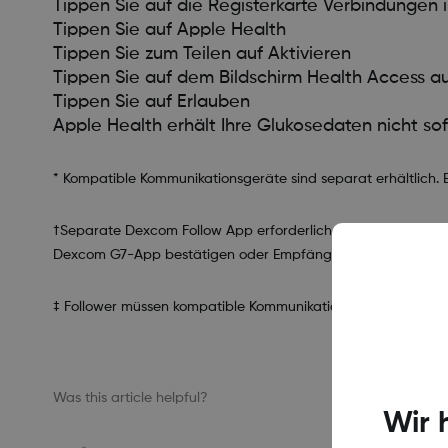
Tippen Sie auf die Registerkarte Verbindungen
Tippen Sie auf Apple Health
Tippen Sie zum Teilen auf Aktivieren
Tippen Sie auf dem Bildschirm Health Access au
Tippen Sie auf Erlauben
Apple Health erhält Ihre Glukosedaten nicht sof
* Kompatible Kommunikationsgeräte sind separat erhältlich. 
†Separate Dexcom Follow App erforderlich. Für den Datenausta
Dexcom G7-App bestätigen oder Empfänger, bevor Sie Beha
‡ Follower müssen kompatible Kommunikationsgeräte besitz
Was this article helpful?
Wir 