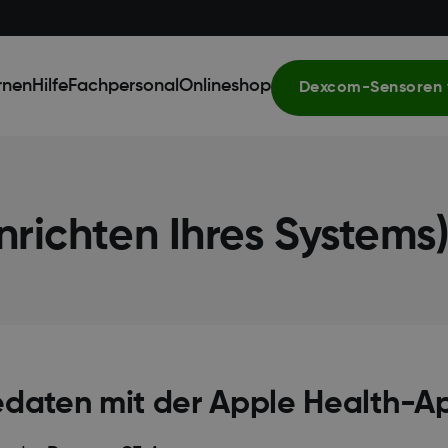
rnen
Hilfe
Fachpersonal
Onlineshop
Dexcom-Sensoren 
richten Ihres Systems
sedaten mit der Apple Health-A