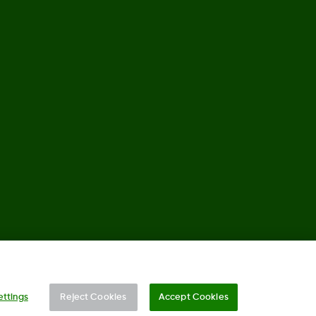
©
2026 Dexcom, Inc. Alle Rechte vorbehalten.
ettings
Reject Cookies
Accept Cookies