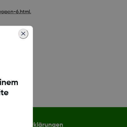
open-6.html.
einem
te
Erklärungen