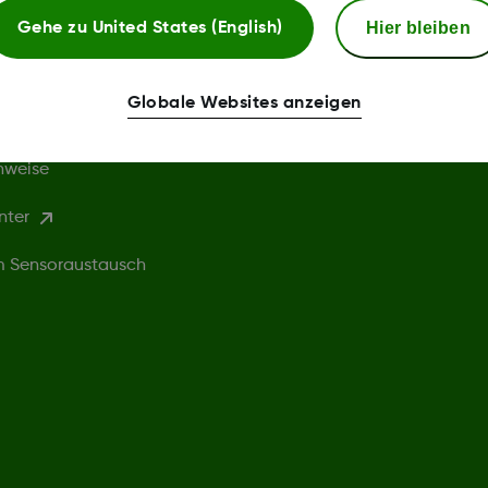
Bedingungen
Hier bleiben
Gehe zu
United States (English)
chtlinie
Webshop AGB
Globale Websites anzeigen
ingungen
Rückgabebedingungen
nweise
nter
um Sensoraustausch