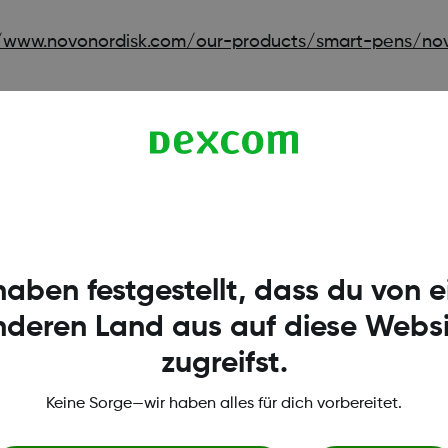
/www.novonordisk.com/our-products/smart-pens/nov
haben festgestellt, dass du von 
nderen Land aus auf diese Websi
zugreifst.
Keine Sorge—wir haben alles für dich vorbereitet.
gen und Richtlinien
Dexcom Webshop