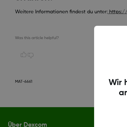
Weitere Informationen findest du unter:
https:/
Was this article helpful?
Wir 
MAT-6661
a
Über Dexcom
Bedingun