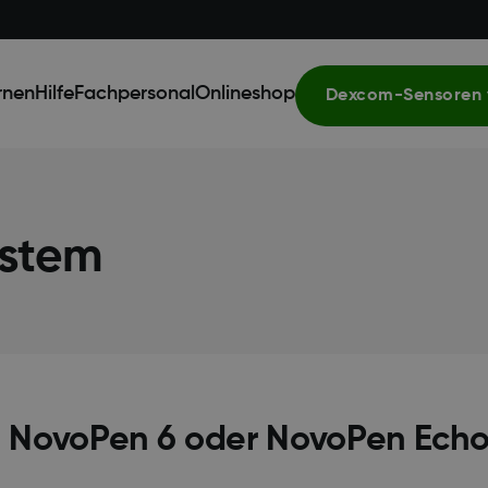
rnen
Hilfe
Fachpersonal
Onlineshop
Dexcom-Sensoren 
stem
 NovoPen 6 oder NovoPen Echo