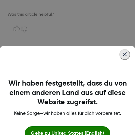
Was this article helpful?
MAT-6661
Wir haben festgestellt, dass du von
Über Dexcom
einem anderen Land aus auf diese
Website zugreifst.
Bedingungen und Richtlinien
Keine Sorge—wir haben alles für dich vorbereitet.
Gehe zu
United States (English)