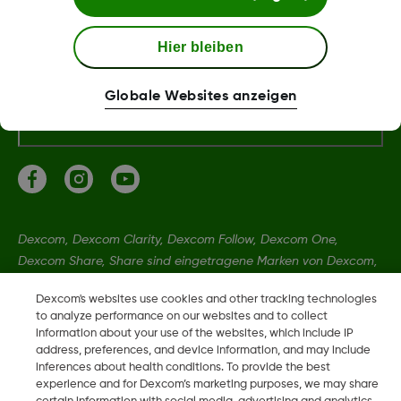
Dexcom Webshop Bedingungen
Hier bleiben
Globale Websites anzeigen
Erklärungen
Dexcom, Dexcom Clarity, Dexcom Follow, Dexcom One,
Dexcom Share, Share sind eingetragene Marken von Dexcom,
Inc. in den USA und sind möglicherweise in anderen Ländern
Dexcom's websites use cookies and other tracking technologies
eingetragen.
to analyze performance on our websites and to collect
information about your use of the websites, which include IP
address, preferences, and device information, and may include
MAT-6661
inferences about health conditions. To provide the best
experience and for Dexcom’s marketing purposes, we may share