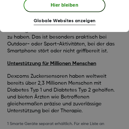
Nutzende ihre Zuckerwerte bequem in Echtzeit
Hier bleiben
überwachen. Ganz neu ist übrigens die Funktion
Direct-to-Watch, bei der Zuckerdaten direkt
Globale Websites anzeigen
auf Smartwatches wie die Apple Watch
übertragen werden – ohne das iPhone dabei
zu haben. Das ist besonders praktisch bei
Outdoor- oder Sport-Aktivitäten, bei der das
Smartphone stört oder nicht griffbereit ist.
Unterstützung für Millionen Menschen
Dexcoms Zuckersensoren haben weltweit
bereits über 2,3 Millionen Menschen mit
Diabetes Typ 1 und Diabtetes Typ 2 geholfen.
und bieten Ärzten wie Betroffenen
gleichermaßen präzise und zuverlässige
Unterstützung bei der Therapie.
1 Smarte Geräte separat erhältlich. Für eine Liste an