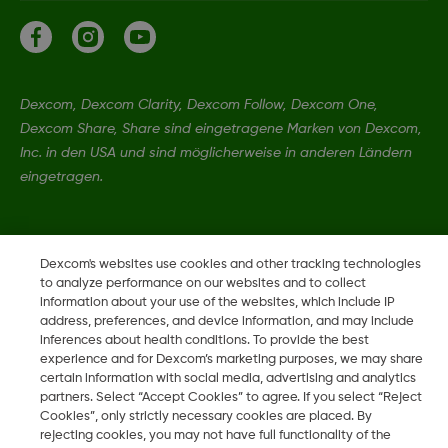
Dexcom, Dexcom Clarity, Dexcom Follow, Dexcom One,
Dexcom Share, Share sind eingetragene Marken von Dexcom,
Inc. in den USA und sind möglicherweise in anderen Ländern
eingetragen.
©
2026 Dexcom, Inc. Alle Rechte vorbehalten.
Dexcom's websites use cookies and other tracking technologies
to analyze performance on our websites and to collect
information about your use of the websites, which include IP
address, preferences, and device information, and may include
Region ändern
inferences about health conditions. To provide the best
DE
experience and for Dexcom’s marketing purposes, we may share
certain information with social media, advertising and analytics
partners. Select “Accept Cookies” to agree. If you select “Reject
Cookies”, only strictly necessary cookies are placed. By
rejecting cookies, you may not have full functionality of the