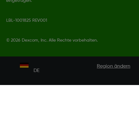
eingetragen.
LBL-1001825 REV001
©
2026 Dexcom, Inc. Alle Rechte vorbehalten.
Region ändern
DE