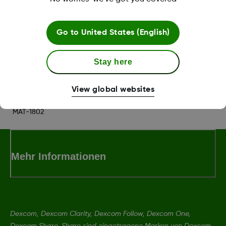
Eine Liste der kompatiblen Geräte finden Sie unter
www.dexcom.com/compatibility
.
Go to
United States (English)
Was this article helpful?
Stay here
View global websites
MAT-1802
Mehr Informationen
Dexcom, Dexcom Clarity, Dexcom Follow, Dexcom One,
Dexcom Share, Share sind eingetragene Marken von Dexcom,