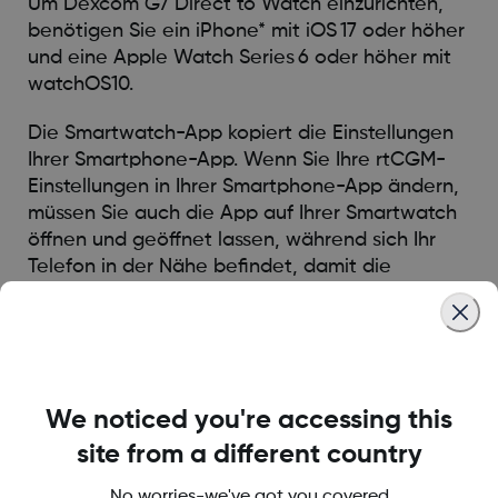
Um Dexcom G7 Direct to Watch einzurichten,
benötigen Sie ein iPhone* mit iOS 17 oder höher
und eine Apple Watch Series 6 oder höher mit
watchOS10.
Die Smartwatch-App kopiert die Einstellungen
Ihrer Smartphone-App. Wenn Sie Ihre rtCGM-
Einstellungen in Ihrer Smartphone-App ändern,
müssen Sie auch die App auf Ihrer Smartwatch
öffnen und geöffnet lassen, während sich Ihr
Telefon in der Nähe befindet, damit die
Einstellungen auf die Smartwatch kopiert
werden.
Eine Liste mit kompatiblen Apple Watches
finden Sie in den häufig gestellten Fragen und
We noticed you're accessing this
Antworten:
HIER
site from a different country
*Kompatible Kommunikationsgeräte werden separat verkauft.
No worries-we've got you covered