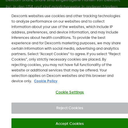
Inc. in den USA und sind möglicherweise in anderen Ländern
eingetragen.
Dexcom's websites use cookies and other tracking technologies
to analyze performance on our websites and to collect
information about your use of the websites, which include IP
MAT-1802
address, preferences, and device information, and may include
inferences about health conditions. To provide the best
experience and for Dexcom’s marketing purposes, we may share
certain information with social media, advertising and analytics
©
2026 Dexcom, Inc. Alle Rechte vorbehalten.
partners. Select “Accept Cookies” to agree. If you select “Reject
Cookies”, only strictly necessary cookies are placed. By
rejecting cookies, you may not have full functionality of the
website or additional services that may be offered. Your
Change region
selection applies on Dexcom websites and this browser and
LU
device only.
Cookie Policy
Cookie Settings
Reject Cookies
Accept Cookies