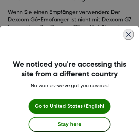
Wenn Sie einen Empfänger verwenden: Der
Dexcom G6-Empfänger ist nicht mit Dexcom G7
kompatibel. Der Dexcom G7 verfügt über einen
neu gestalteten fakultativen Empfänger, der
kleiner ist und über ein dynamischeres, besser
lesbares Display verfügt.
We noticed you're accessing this
site from a different country
Was this article helpful?
No worries-we've got you covered
Go to
United States (English)
MAT-10407
Stay here
Mehr Informationen