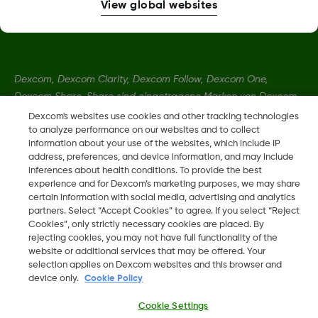
View global websites
Dexcom, Dexcom Clarity, Dexcom Follow, Dexcom One,
Dexcom Share, Share sind eingetragene Marken von Dexcom,
Inc. in den USA und sind möglicherweise in anderen Ländern
Dexcom's websites use cookies and other tracking technologies
eingetragen.
to analyze performance on our websites and to collect
information about your use of the websites, which include IP
address, preferences, and device information, and may include
inferences about health conditions. To provide the best
MAT-10407
experience and for Dexcom’s marketing purposes, we may share
certain information with social media, advertising and analytics
partners. Select “Accept Cookies” to agree. If you select “Reject
©
2026 Dexcom, Inc. Alle Rechte vorbehalten.
Cookies”, only strictly necessary cookies are placed. By
rejecting cookies, you may not have full functionality of the
website or additional services that may be offered. Your
selection applies on Dexcom websites and this browser and
device only.
Cookie Policy
Change region
LU
Cookie Settings