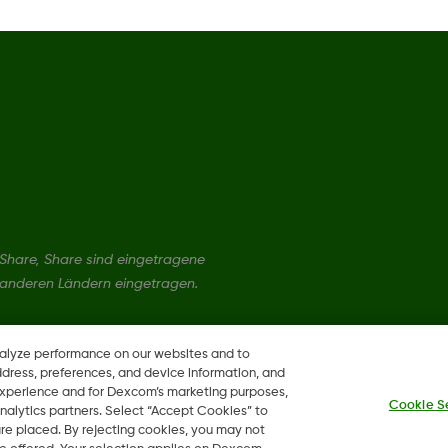
hare, Share sind eingetragene
 anderen Ländern eingetragen.
nalyze performance on our websites and to
ddress, preferences, and device information, and
 experience and for Dexcom’s marketing purposes,
Cookie S
nalytics partners. Select “Accept Cookies” to
 are placed. By rejecting cookies, you may not