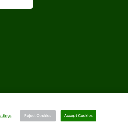
©
2026 Dexcom, Inc. Alle Rechte vorbehalten.
ettings
Reject Cookies
Accept Cookies