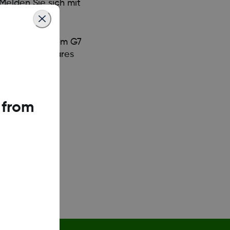
elden Sie sich mit
bel. Der Dexcom G7
s, besser lesbares
 from