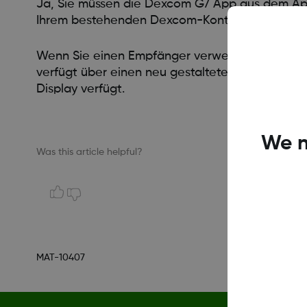
Ja, Sie müssen die Dexcom G7 App aus dem Appl
Ihrem bestehenden Dexcom-Konto an, und die Ap
Wenn Sie einen Empfänger verwenden: Der Dex
verfügt über einen neu gestalteten fakultativen
Display verfügt.
We n
Was this article helpful?
MAT-10407