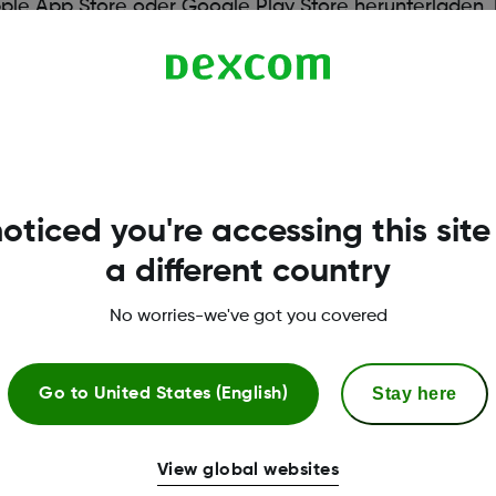
e App Store oder Google Play Store herunterladen. M
p führt Sie durch die Einrichtung.
com G6-Empfänger ist nicht mit Dexcom G7 kompati
 Empfänger, der kleiner ist und über ein dynamischere
oticed you're accessing this site
a different country
No worries-we've got you covered
Stay here
Go to
United States (English)
View global websites