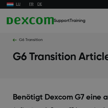
LU
FR
DE
Support
Training
G6 Transition
G6 Transition Articl
Benötigt Dexcom G7 eine 