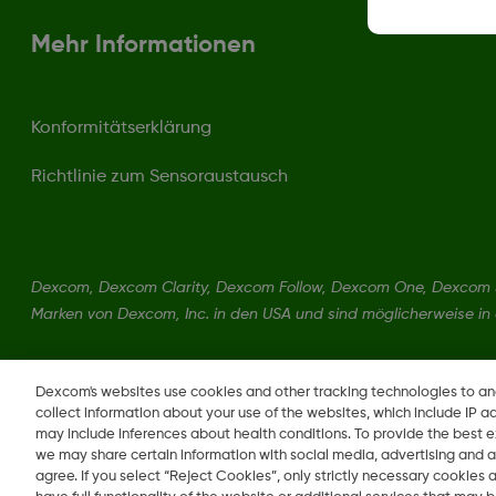
Mehr Informationen
Konformitätserklärung
Richtlinie zum Sensoraustausch
Dexcom, Dexcom Clarity, Dexcom Follow, Dexcom One, Dexcom S
Marken von Dexcom, Inc. in den USA und sind möglicherweise in
MAT-10407
Dexcom's websites use cookies and other tracking technologies to a
collect information about your use of the websites, which include IP a
may include inferences about health conditions. To provide the best
we may share certain information with social media, advertising and a
agree. If you select “Reject Cookies”, only strictly necessary cookies