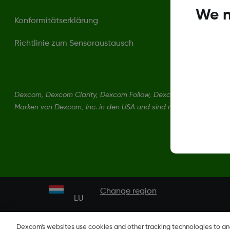
We n
Konformitätserklärung
Richtlinie zum Sensoraustausch
Dexcom, Dexcom Clarity, Dexcom Follow, Dexcom One, Dexcom S
Marken von Dexcom, Inc. in den USA und sind möglicherweise in
Change region
LU
Dexcom's websites use cookies and other tracking technologies to a