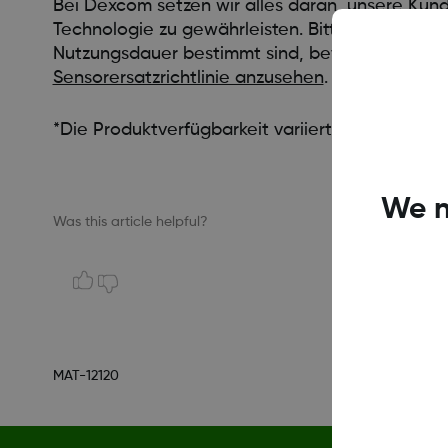
Bei Dexcom setzen wir alles daran, unsere Kund
Technologie zu gewährleisten. Bitte beachten S
Nutzungsdauer bestimmt sind, bevor sie entsorgt
Sensorersatzrichtlinie anzusehen
.
*Die Produktverfügbarkeit variiert je nach Land
We n
Was this article helpful?
MAT-12120