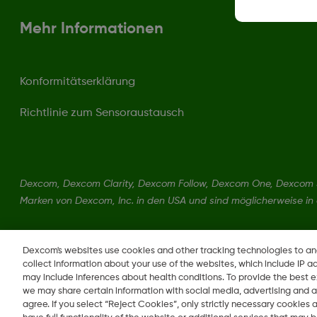
Mehr Informationen
Konformitätserklärung
Richtlinie zum Sensoraustausch
Dexcom, Dexcom Clarity, Dexcom Follow, Dexcom One, Dexcom S
Marken von Dexcom, Inc. in den USA und sind möglicherweise in
MAT-12120
Dexcom's websites use cookies and other tracking technologies to a
collect information about your use of the websites, which include IP a
may include inferences about health conditions. To provide the best
we may share certain information with social media, advertising and a
agree. If you select “Reject Cookies”, only strictly necessary cookies