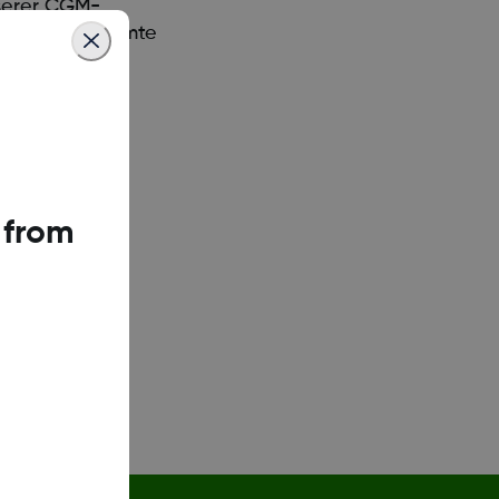
nserer CGM-
 für ihre gesamte
die Dexcom
 from