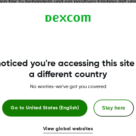
en fair zu behandeln und ein positives Erlebnis mit u
ie, dass unsere CGM-Sensoren* Einwegartikel sind, die
 werden. Für vollständige Details klicken Sie hier,
um 
oticed you're accessing this site
a different country
No worries-we've got you covered
Stay here
Go to
United States (English)
View global websites