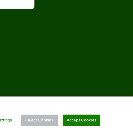
©
2026 Dexcom, Inc. Alle Rechte vorbehalten.
ettings
Reject Cookies
Accept Cookies