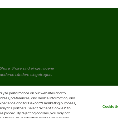
hare, Share sind eingetragene
 anderen Ländern eingetragen.
nalyze performance on our websites and to
ddress, preferences, and device information, and
 experience and for Dexcom’s marketing purposes,
Cookie S
nalytics partners. Select “Accept Cookies” to
 are placed. By rejecting cookies, you may not