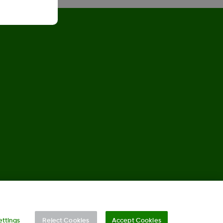
©
2026 Dexcom, Inc. Alle Rechte vorbehalten.
ettings
Reject Cookies
Accept Cookies