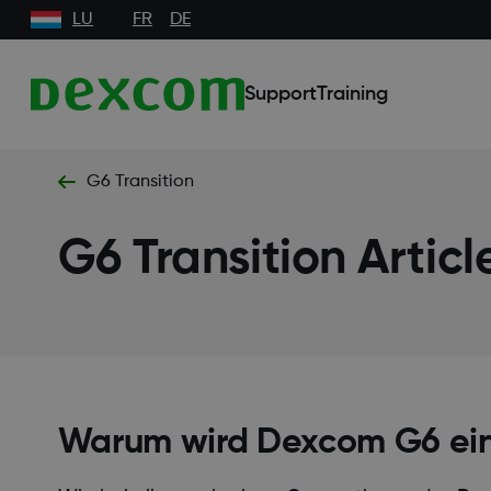
LU
FR
DE
Support
Training
G6 Transition
G6 Transition Articl
Warum wird Dexcom G6 ein