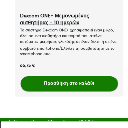
​​​Dexcom ONE+ Μεμονωμένος
αισθητήρας - 10 ημερών
Το σύστημα Dexcom ONE+ χρησιμοποιεί έναν μικρό,
όλα-σε-ένα αισθητήρα και πομπό που στέλνει
αυτόματες μετρήσεις γλυκόζης σε έναν δέκτη ή σε ένα
†
συμβατό smartphone.
Ελέγξτε τη συμβατότητα με το
smartphone σας.
65,75 €
Προσθήκη στο καλάθι
Τα Dexcom, Dexcom ONE και Dexcom CLARITY είναι σήματα κατατεθ