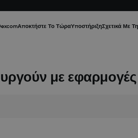
Dexcom
Αποκτήστε Το Τώρα
Υποστήριξη
Σχετικά Με Τ
ουργούν με εφαρμογέ