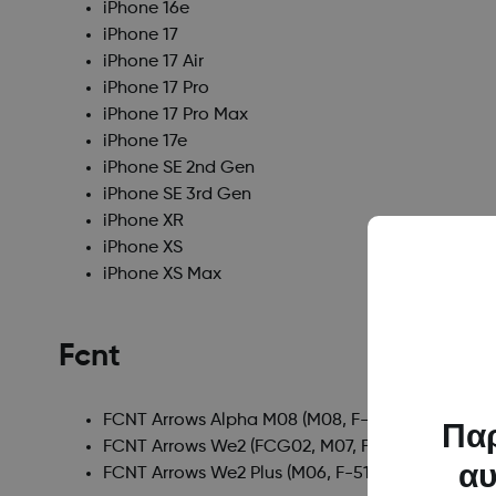
iPhone 16e
iPhone 17
iPhone 17 Air
iPhone 17 Pro
iPhone 17 Pro Max
iPhone 17e
iPhone SE 2nd Gen
iPhone SE 3rd Gen
iPhone XR
iPhone XS
iPhone XS Max
Fcnt
FCNT Arrows Alpha M08
(M08, F-51F)
Παρ
FCNT Arrows We2
(FCG02, M07, F-52E, A402FC)
αυ
FCNT Arrows We2 Plus
(M06, F-51E)