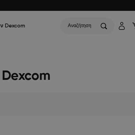
ην Dexcom
Αναζήτηση
ς Dexcom