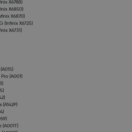
finix X678B)
finix X6850)
nfinix X6870)
4G
(Infinix X6725)
finix X6731)
(A015)
 Pro
(A001)
3)
5)
42)
s
(A142P)
4)
59)
e
(A001T)