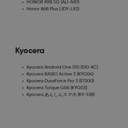
HONOR X9B 5G
(ALI-NX1)
Honor X6B Plus
(JDY-LX3)
Kyocera
Kyocera Android One S10
(S10-KC)
Kyocera BASIO Active 3
(KYG04)
Kyocera DuraForce Pro 3
(E7200)
Kyocera Torque G06
(KYG03)
Kyocera あんしんスマホ
(KY-51B)