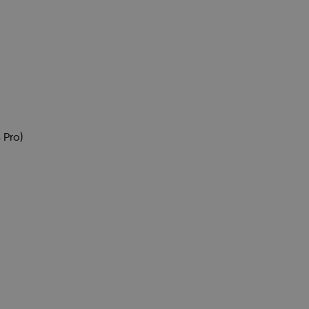
)
 Pro)