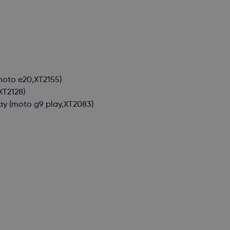
oto e20,XT2155)
XT2128)
ay
(moto g9 play,XT2083)