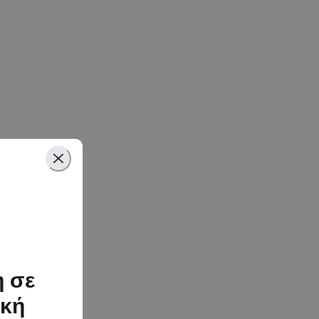
η σε
ική