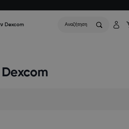
ην Dexcom
Αναζήτηση
ς Dexcom