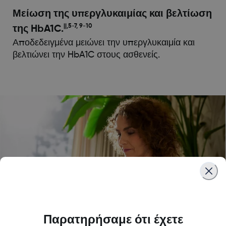
Μείωση της υπεργλυκαιμίας και βελτίωση
||,5-7, 9-10
της HbA1C.
Αποδεδειγμένα μειώνει την υπεργλυκαιμία και
βελτιώνει την HbA1C στους ασθενείς.
Παρατηρήσαμε ότι έχετε