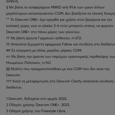
ασθενή.
§ Με βάση το αναφερόμενο MARD από IFUs των τριών άλλων
μεγαλύτερων κατασκευαστών CGM. Δεν βασίζεται σε κλινική δοκιμή
** Το Dexcom ONE+ έχει εγκριθεί για χρήση στον βραχίονα και την
κοιλιακή χώρα, ενώ οι ηλικίες 2-6 ετών μπορούν επίσης να φορούν 
Dexcom ONE+ στο πάνω μέρος των γλουτών.
†† Με βάση έρευνα Γερμανών ασθενών, n=272.
‡‡ Απαιτείται ξεχωριστή εφαρμογή Follow και σύνδεση στο διαδίκτυ
## Σε σύγκριση με άλλες μεγάλες μάρκες CGM.
±± Με βάση την έρευνα των παρόχων υγειονομικής περίθαλψης τω
Ηνωμένων Πολιτειών, n=141.
§§ Μελέτη που πραγματοποιήθηκε με ένα CGM που δεν είναι της
Dexcom.
††† Κατά τη μεταφόρτωση στο Dexcom Clarity απαιτείται σύνδεση
διαδίκτυο.
1 Dexcom, δεδομένα στο αρχείο 2022.
2 Οδηγός χρήσης Dexcom ONE+, 2023.
3 Οδηγοί χρήσης του Freestyle Libre.