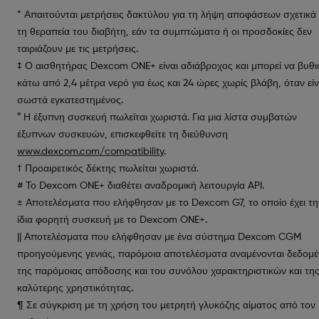
* Απαιτούνται μετρήσεις δακτύλου για τη λήψη αποφάσεων σχετικά
τη θεραπεία του διαβήτη, εάν τα συμπτώματα ή οι προσδοκίες δεν
ταιριάζουν με τις μετρήσεις.
‡ Ο αισθητήρας Dexcom ONE+ είναι αδιάβροχος και μπορεί να βυθι
κάτω από 2,4 μέτρα νερό για έως και 24 ώρες χωρίς βλάβη, όταν είν
σωστά εγκατεστημένος.
° Η έξυπνη συσκευή πωλείται χωριστά. Για μια λίστα συμβατών
έξυπνων συσκευών, επισκεφθείτε τη διεύθυνση
www.dexcom.com/compatibility
.
† Προαιρετικός δέκτης πωλείται χωριστά.
# Το Dexcom ONE+ διαθέτει αναδρομική λειτουργία API.
± Αποτελέσματα που ελήφθησαν με το Dexcom G7, το οποίο έχει τη
ίδια φορητή συσκευή με το Dexcom ONE+.
|| Αποτελέσματα που ελήφθησαν με ένα σύστημα Dexcom CGM
προηγούμενης γενιάς, παρόμοια αποτελέσματα αναμένονται δεδομ
της παρόμοιας απόδοσης και του συνόλου χαρακτηριστικών και τη
καλύτερης χρηστικότητας.
¶ Σε σύγκριση με τη χρήση του μετρητή γλυκόζης αίματος από τον