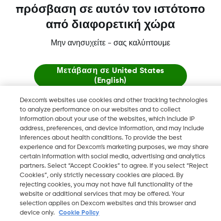
πρόσβαση σε αυτόν τον ιστότοπο
από διαφορετική χώρα
Περισσότερες πληροφορίες
Μην ανησυχείτε - σας καλύπτουμε
Μετάβαση σε
United States
(English)
Dexcom's websites use cookies and other tracking technologies
Τα Dexcom, Dexcom ONE και Dexcom CLARITY είναι σήματα
Μείνε εδώ
to analyze performance on our websites and to collect
κατατεθέντα της Dexcom, Inc. στις Η.Π.Α. και ενδέχεται να είναι
information about your use of the websites, which include IP
κατατεθέντα και σε άλλες χώρες.
address, preferences, and device information, and may include
Δείτε παγκόσμιους ιστότοπους
inferences about health conditions. To provide the best
experience and for Dexcom’s marketing purposes, we may share
certain information with social media, advertising and analytics
©
2026 Dexcom, Inc. Με την επιφύλαξη παντός δικαιώματος
partners. Select “Accept Cookies” to agree. If you select “Reject
Cookies”, only strictly necessary cookies are placed. By
rejecting cookies, you may not have full functionality of the
website or additional services that may be offered. Your
selection applies on Dexcom websites and this browser and
Αλλαγή περιοχής
GR
device only.
Cookie Policy