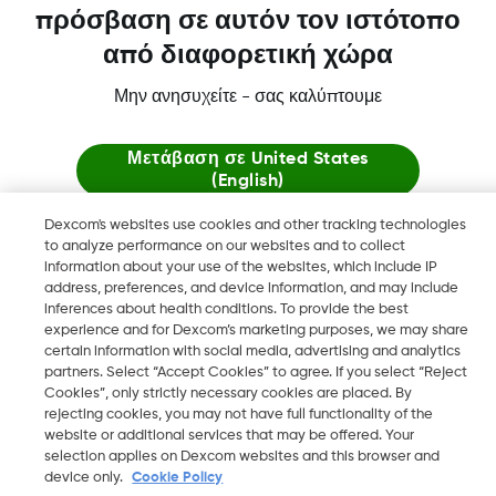
πρόσβαση σε αυτόν τον ιστότοπο
από διαφορετική χώρα
Περισσότερες πληροφορίες
Μην ανησυχείτε - σας καλύπτουμε
Μετάβαση σε
United States
(English)
Dexcom's websites use cookies and other tracking technologies
Τα Dexcom, Dexcom ONE και Dexcom CLARITY είναι σήματα
Μείνε εδώ
to analyze performance on our websites and to collect
κατατεθέντα της Dexcom, Inc. στις Η.Π.Α. και ενδέχεται να είναι
information about your use of the websites, which include IP
κατατεθέντα και σε άλλες χώρες.
address, preferences, and device information, and may include
Δείτε παγκόσμιους ιστότοπους
inferences about health conditions. To provide the best
experience and for Dexcom’s marketing purposes, we may share
certain information with social media, advertising and analytics
©
2026 Dexcom, Inc. Με την επιφύλαξη παντός δικαιώματος
partners. Select “Accept Cookies” to agree. If you select “Reject
Cookies”, only strictly necessary cookies are placed. By
rejecting cookies, you may not have full functionality of the
website or additional services that may be offered. Your
selection applies on Dexcom websites and this browser and
Αλλαγή περιοχής
GR
device only.
Cookie Policy