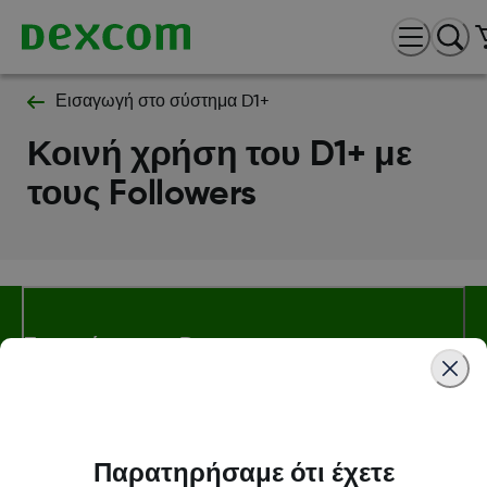
Εισαγωγή στο σύστημα D1+
Κοινή χρήση του D1+ με
τους Followers
Σχετικά με την Dexcom
Dexcom ONE+ Κατάστημα
Παρατηρήσαμε ότι έχετε