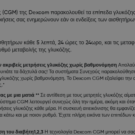
(CGM) της Dexcom παρακολουθεί τα επίπεδα γλυκόζης κ
οιήσεις σας ενημερώνουν εάν οι ενδείξεις των αισθητήρω
ητήρων κάθε 5 λεπτά, 24 ώρες το 24ωρο, και τις μεταφ
υθμό μεταβολής της γλυκόζης.
υν ακριβείς μετρήσεις γλυκόζης χωρίς βαθμονόμηση
Απολαύσ
α τρυπάτε τα δάχτυλά σας! Τα συστήματα Συνεχούς παρακολούθ
ις γλυκόζης χωρίς βαθμονόμηση. Το Dexcom CGM εξαλείφει την
.*
ς με μια ματιά **
Σε αντίθεση με τους μετρητές γλυκόζης αίματ
 σύστημα CGM λειτουργεί συνεχώς όλη την ημέρα, ακόμη και ότα
σεις γλυκόζης κάθε μέρα. Η συσκευή απεικόνισης θα εμφανίζει
τα κάτω και με ποιον ρυθμό. Έχετε πλήρη εικόνα των επιπέδων 
ση του διαβήτη1,2,3
Η τεχνολογία Dexcom CGM μπορεί να σας 