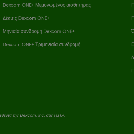
Dexcom ONE+ Μεμονωμένος αισθητήρας
Π
Δέκτης Dexcom ONE+
Π
Μηνιαία συνδρομή Dexcom ONE+
Ό
Dexcom ONE+ Τριμηνιαία συνδρομή
Ε
δ
Π
έντα της Dexcom, Inc. στις Η.Π.Α.