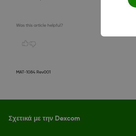
Was this article helpful?
MAT-1084 Rev001
Σχετικά με την Dexcom