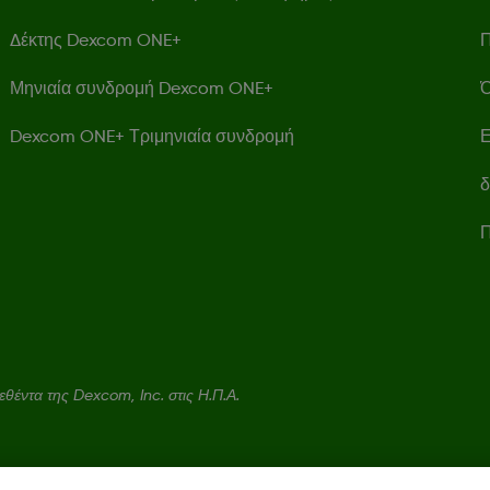
Δέκτης Dexcom ONE+
Π
Μηνιαία συνδρομή Dexcom ONE+
Ό
Dexcom ONE+ Τριμηνιαία συνδρομή
Ε
δ
Π
έντα της Dexcom, Inc. στις Η.Π.Α.