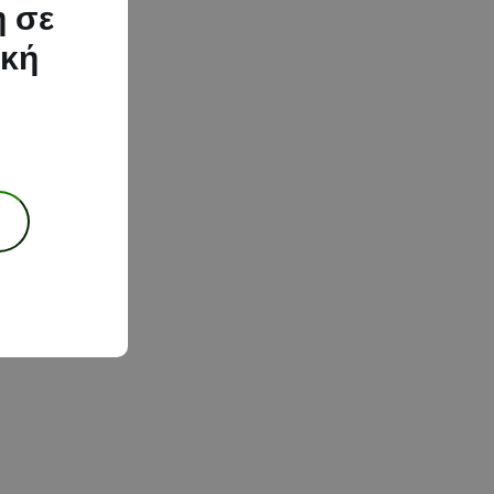
η σε
ική