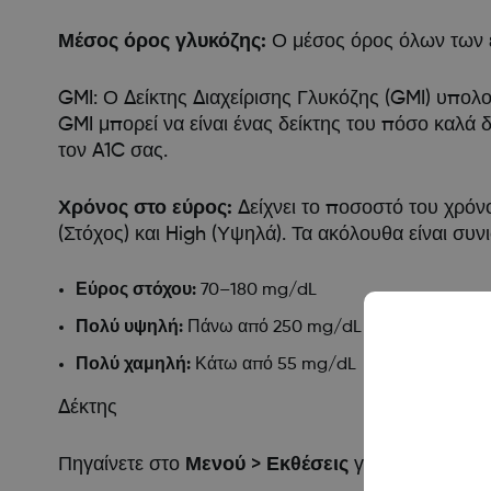
Μέσος όρος γλυκόζης:
Ο μέσος όρος όλων των ε
GMI: Ο Δείκτης Διαχείρισης Γλυκόζης (GMI) υπολ
GMI μπορεί να είναι ένας δείκτης του πόσο καλά 
τον A1C σας.
Χρόνος στο εύρος:
Δείχνει το ποσοστό του χρόν
(Στόχος) και High (Υψηλά). Τα ακόλουθα είναι συ
Εύρος στόχου:
70–180 mg/dL
Πολύ υψηλή:
Πάνω από 250 mg/dL
Πολύ χαμηλή:
Κάτω από 55 mg/dL
Δέκτης
Πηγαίνετε στο
Μενού
>
Εκθέσεις
για να επιλέξετε