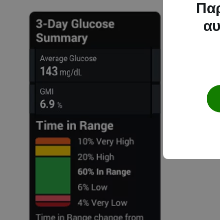
Παρ
αυ