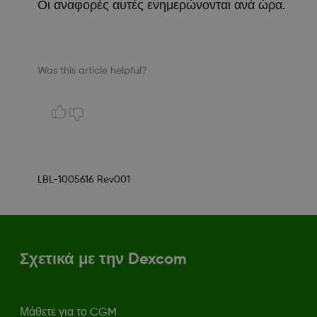
Οι αναφορές αυτές ενημερώνονται ανά ώρα.
Was this article helpful?
LBL-1005616 Rev001
Σχετικά με την Dexcom
Μάθετε για το CGM