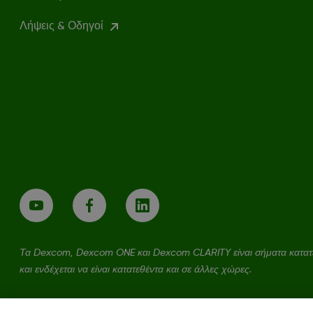
Λήψεις & Οδηγοί
Τα Dexcom, Dexcom ONE και Dexcom CLARITY είναι σήματα κατατεθ
και ενδέχεται να είναι κατατεθέντα και σε άλλες χώρες.