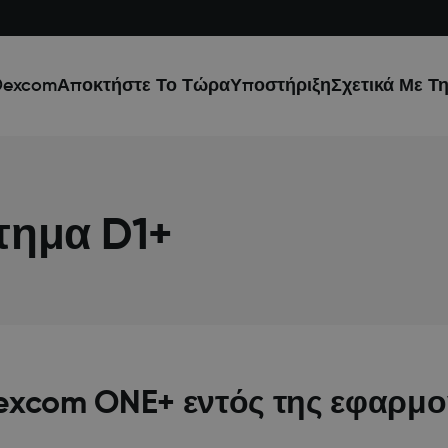
Dexcom
Αποκτήστε Το Τώρα
Υποστήριξη
Σχετικά Με Τ
τημα D1+
 Dexcom ONE+ εντός της εφαρμ