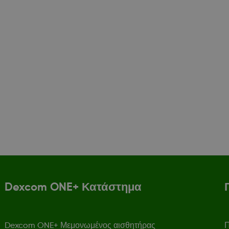
Dexcom ONE+ Κατάστημα
Dexcom ONE+ Μεμονωμένος αισθητήρας
Π