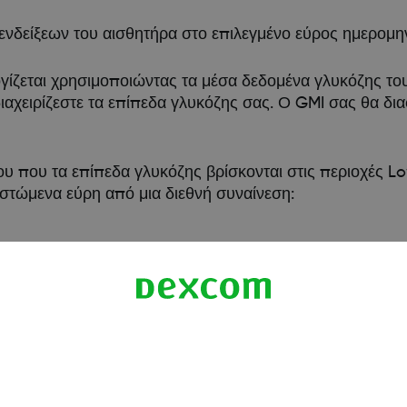
νδείξεων του αισθητήρα στο επιλεγμένο εύρος ημερομη
ογίζεται χρησιμοποιώντας τα μέσα δεδομένα γλυκόζης το
διαχειρίζεστε τα επίπεδα γλυκόζης σας. Ο GMI σας θα δι
ου που τα επίπεδα γλυκόζης βρίσκονται στις περιοχές L
νιστώμενα εύρη από μια διεθνή συναίνεση:
 μία.