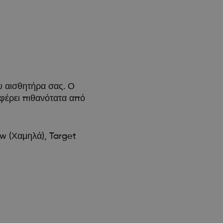
υ αισθητήρα σας. Ο
αφέρει πιθανότατα από
ow (Χαμηλά), Target