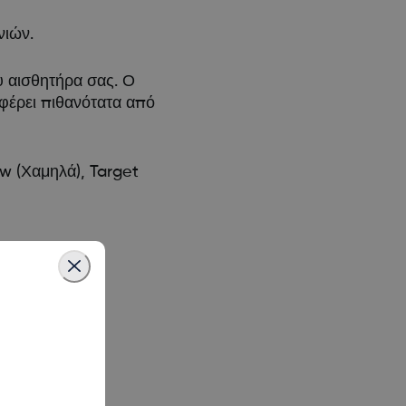
νιών.
υ αισθητήρα σας. Ο
αφέρει πιθανότατα από
ow (Χαμηλά), Target