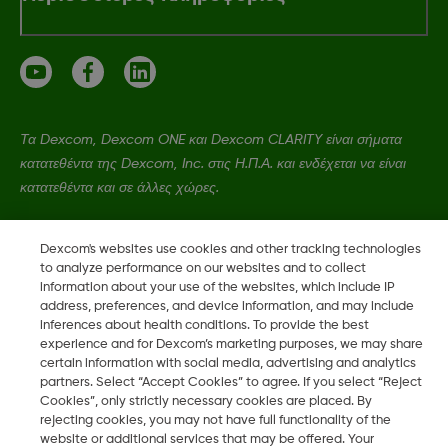
Τα Dexcom, Dexcom ONE και Dexcom CLARITY είναι σήματα
κατατεθέντα της Dexcom, Inc. στις Η.Π.Α. και ενδέχεται να είναι
κατατεθέντα και σε άλλες χώρες.
Dexcom's websites use cookies and other tracking technologies
MAT-1084 Rev001
to analyze performance on our websites and to collect
information about your use of the websites, which include IP
address, preferences, and device information, and may include
©
2026 Dexcom, Inc. Με την επιφύλαξη παντός δικαιώματος
inferences about health conditions. To provide the best
experience and for Dexcom’s marketing purposes, we may share
certain information with social media, advertising and analytics
partners. Select “Accept Cookies” to agree. If you select “Reject
Αλλαγή περιοχής
Cookies”, only strictly necessary cookies are placed. By
GR
rejecting cookies, you may not have full functionality of the
website or additional services that may be offered. Your