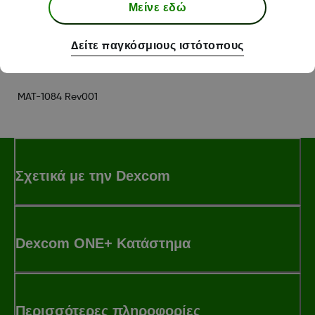
Μείνε εδώ
Was this article helpful?
Δείτε παγκόσμιους ιστότοπους
MAT-1084 Rev001
Σχετικά με την Dexcom
Dexcom ONE+ Κατάστημα
Περισσότερες πληροφορίες