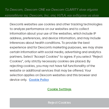
Τα Dexcom, Dexcom ONE και Dexcom CLARITY είναι σήματα
κατατεθέντα της Dexcom, Inc. στις Η.Π.Α. και ενδέχεται να είναι
κατατεθέντα και σε άλλες χώρες.
Dexcom's websites use cookies and other tracking technologies
to analyze performance on our websites and to collect
information about your use of the websites, which include IP
LBL021664 Rev001
address, preferences, and device information, and may include
inferences about health conditions. To provide the best
experience and for Dexcom’s marketing purposes, we may share
certain information with social media, advertising and analytics
©
2026 Dexcom, Inc. Με την επιφύλαξη παντός δικαιώματος
partners. Select “Accept Cookies” to agree. If you select “Reject
Cookies”, only strictly necessary cookies are placed. By
rejecting cookies, you may not have full functionality of the
website or additional services that may be offered. Your
Αλλαγή περιοχής
selection applies on Dexcom websites and this browser and
GR
device only.
Cookie Policy
Cookie Settings
Reject Cookies