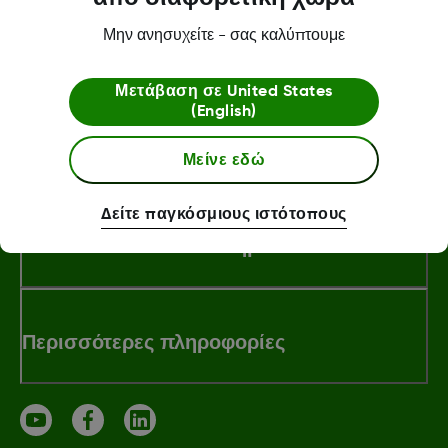
Μην ανησυχείτε - σας καλύπτουμε
LBL021664 Rev001
Μετάβαση σε
United States
(English)
Σχετικά με την Dexcom
Μείνε εδώ
Δείτε παγκόσμιους ιστότοπους
Dexcom ONE+ Κατάστημα
Περισσότερες πληροφορίες