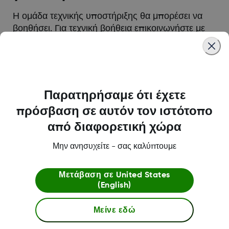
Η ομάδα τεχνικής υποστήριξης θα μπορέσει να
βοηθήσει. Για τεχνική βοήθεια
επικοινωνήστε με
την τεχνική υποστήριξη
.
Was this article helpful?
Παρατηρήσαμε ότι έχετε
πρόσβαση σε αυτόν τον ιστότοπο
από διαφορετική χώρα
Σχετικά με την Dexcom
Μην ανησυχείτε - σας καλύπτουμε
Μετάβαση σε
United States
(English)
Dexcom ONE+ Κατάστημα
Μείνε εδώ