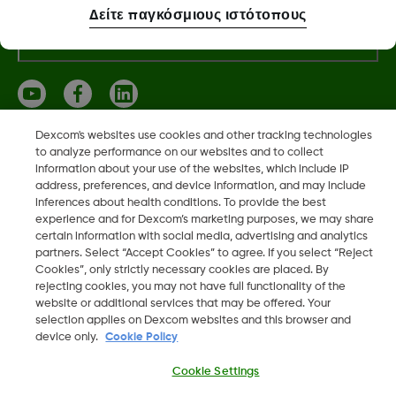
Δείτε παγκόσμιους ιστότοπους
Περισσότερες πληροφορίες
Dexcom's websites use cookies and other tracking technologies
to analyze performance on our websites and to collect
Τα Dexcom, Dexcom ONE και Dexcom CLARITY είναι σήματα
information about your use of the websites, which include IP
κατατεθέντα της Dexcom, Inc. στις Η.Π.Α. και ενδέχεται να είναι
address, preferences, and device information, and may include
κατατεθέντα και σε άλλες χώρες.
inferences about health conditions. To provide the best
experience and for Dexcom’s marketing purposes, we may share
certain information with social media, advertising and analytics
partners. Select “Accept Cookies” to agree. If you select “Reject
©
2026 Dexcom, Inc. Με την επιφύλαξη παντός δικαιώματος
Cookies”, only strictly necessary cookies are placed. By
rejecting cookies, you may not have full functionality of the
website or additional services that may be offered. Your
selection applies on Dexcom websites and this browser and
device only.
Cookie Policy
Αλλαγή περιοχής
GR
Cookie Settings