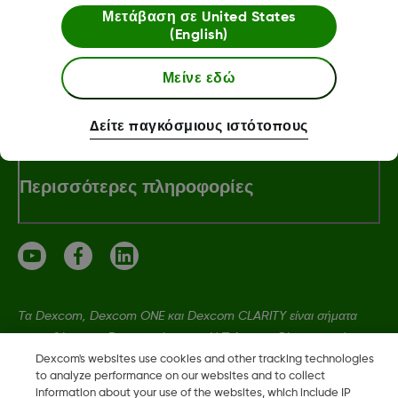
Σχετικά με την Dexcom
Μετάβαση σε
United States
(English)
Μείνε εδώ
Dexcom ONE+ Κατάστημα
Δείτε παγκόσμιους ιστότοπους
Περισσότερες πληροφορίες
Τα Dexcom, Dexcom ONE και Dexcom CLARITY είναι σήματα
κατατεθέντα της Dexcom, Inc. στις Η.Π.Α. και ενδέχεται να είναι
κατατεθέντα και σε άλλες χώρες.
Dexcom's websites use cookies and other tracking technologies
to analyze performance on our websites and to collect
information about your use of the websites, which include IP