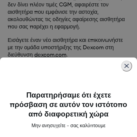
δεν δίνει πλέον τιμές CGM, αφαιρέστε τον
αισθητήρα που εμφάνισε την αστοχία,
ακολουθώντας τις οδηγίες αφαίρεσης αισθητήρα
που σας παρέχει η εφαρμογή.
Εισάγετε έναν νέο αισθητήρα και επικοινωνήστε
με την ομάδα υποστήριξης της Dexcom στη
διεύθυνση
dexcom.com
.
Was this article helpful?
Παρατηρήσαμε ότι έχετε
πρόσβαση σε αυτόν τον ιστότοπο
από διαφορετική χώρα
LBL021329 Rev001
Μην ανησυχείτε - σας καλύπτουμε