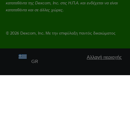
κατατεθέντα της Dexcom, Inc. στις Η.Π.Α. και ενδέχεται να είναι
κατατεθέντα και σε άλλες χώρες.
©
2026 Dexcom, Inc. Με την επιφύλαξη παντός δικαιώματος
Αλλαγή περιοχής
GR