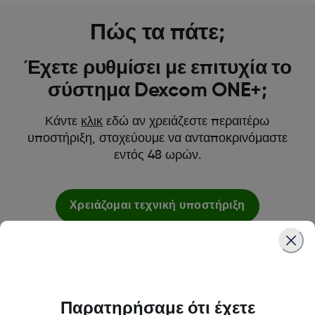
Πώς τα πάτε;
Έχετε ρυθμίσει με επιτυχία το
σύστημα Dexcom ONE+;
Κάντε
κλικ
εδώ αν χρειάζεστε περαιτέρω
υποστήριξη, στοχεύουμε να ανταποκρινόμαστε
εντός 48 ωρών.
Χρειάζομαι τεχνική υποστήριξη
Παρατηρήσαμε ότι έχετε