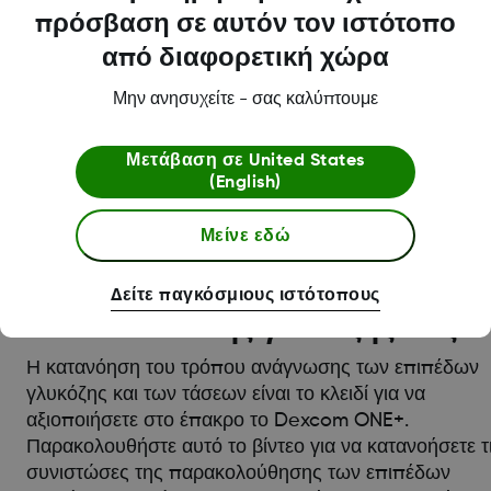
πρόσβαση σε αυτόν τον ιστότοπο
από διαφορετική χώρα
Μην ανησυχείτε - σας καλύπτουμε
Μετάβαση σε
United States
(English)
Μείνε εδώ
Κατανόηση των μετρήσεων και
Δείτε παγκόσμιους ιστότοπους
των τάσεων της γλυκόζης σας
Η κατανόηση του τρόπου ανάγνωσης των επιπέδων
γλυκόζης και των τάσεων είναι το κλειδί για να
αξιοποιήσετε στο έπακρο το Dexcom ONE+.
Παρακολουθήστε αυτό το βίντεο για να κατανοήσετε τ
συνιστώσες της παρακολούθησης των επιπέδων