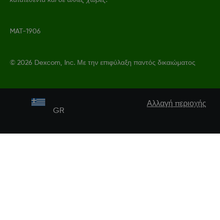
κατατεθέντα και σε άλλες χώρες.
MAT-1906
©
2026 Dexcom, Inc. Με την επιφύλαξη παντός δικαιώματος
Αλλαγή περιοχής
GR