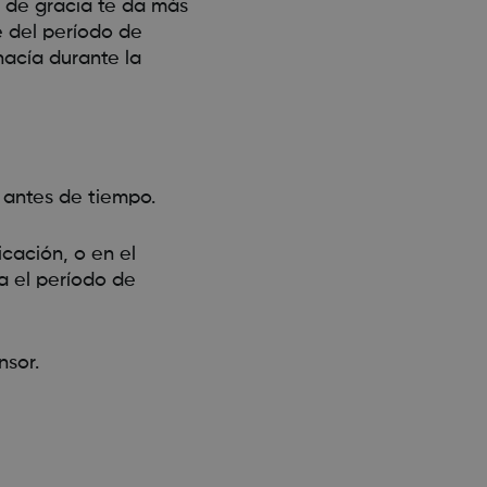
o de gracia te da más
e del período de
hacía durante la
n antes de tiempo.
cación, o en el
a el período de
nsor.