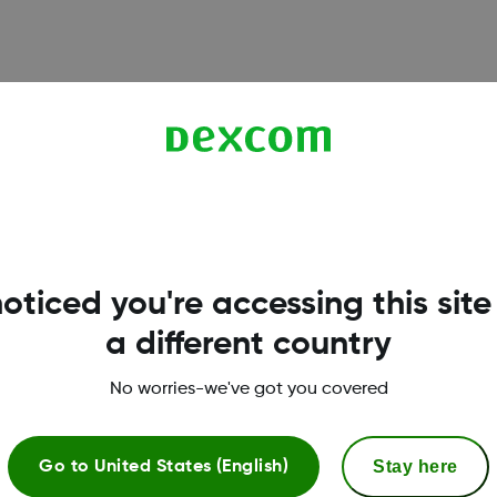
 la aplicación, accede a Conexiones > Sensor.
sor inmediatamente; o
oticed you're accessing this site
ensor sin iniciar uno nuevo.
a different country
recen en las pantallas de la aplicación.
No worries-we've got you covered
Stay here
Go to
United States (English)