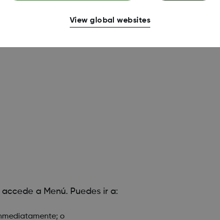
View global websites
r, accede a Menú. Puedes ir a:
 inmediatamente; o