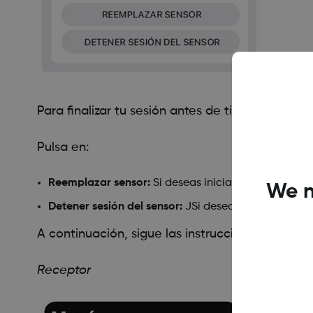
Para finalizar tu sesión antes de tiempo desde
Pulsa en:
Reemplazar sensor:
Si deseas iniciar un nuevo sen
We n
Detener sesión del sensor:
JSi deseas detener este s
A continuación, sigue las instrucciones que apa
Receptor