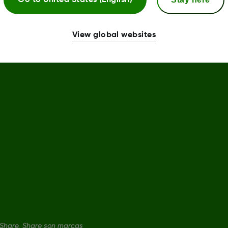
Go to
United States (English)
View global websites
Share, Share son marcas