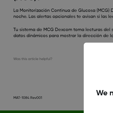
La Monitorización Continua de Glucosa (MCG) D
noche. Las alertas opcionales te avisan si las l
Tu sistema de MCG Dexcom toma lecturas del sen
datos dinámicos para mostrar la dirección de l
Was this article helpful?
We n
MAT-1084 Rev001