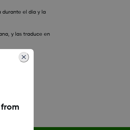
durante el día y la
ana, y las traduce en
 from