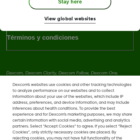
Stay here
LBL-1005617 Rev001
View global websites
Términos y condiciones
Dexcom, Dexcom Clarity, Dexcom Follow, Dexcom One,
Dexcom Share, Share son marcas comerciales o marcas
Dexcom's websites use cookies and other tracking technologies
registradas en EE. UU. y, posiblemente, en otros países.
to analyze performance on our websites and to collect
information about your use of the websites, which include IP
address, preferences, and device information, and may include
LBL-1005617 Rev001
inferences about health conditions. To provide the best
experience and for Dexcom’s marketing purposes, we may share
certain information with social media, advertising and analytics
partners. Select “Accept Cookies” to agree. If you select “Reject
©
2026 Dexcom, Inc. Todos los derechos reservados.
Cookies”, only strictly necessary cookies are placed. By
rejecting cookies, you may not have full functionality of the