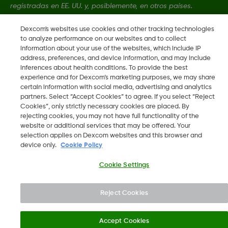
registradas en EE. UU. y, posiblemente, en otros países.
Dexcom's websites use cookies and other tracking technologies
LBL-1003972 Rev001
•
LBL-1003974 Rev001
to analyze performance on our websites and to collect
information about your use of the websites, which include IP
address, preferences, and device information, and may include
inferences about health conditions. To provide the best
©
2026 Dexcom, Inc. Todos los derechos reservados.
experience and for Dexcom’s marketing purposes, we may share
certain information with social media, advertising and analytics
partners. Select “Accept Cookies” to agree. If you select “Reject
Cookies”, only strictly necessary cookies are placed. By
Cambiar región
rejecting cookies, you may not have full functionality of the
AR
website or additional services that may be offered. Your
selection applies on Dexcom websites and this browser and
device only.
Cookie Policy
Cookie Settings
Reject Cookies
Accept Cookies