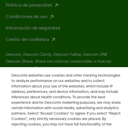
Política de privacidad
Condiciones de uso
Información de seguridad
Centro de confianza
Dexcom, Dexcom Clarity, Dexcom Follow, Dexcom ONE,
Dexcom Share, Share son marcas comerciales o marcas
registradas en EE. UU. y, posiblemente, en otros países.
Dexcom's websites use cookies and other tracking technologies
to analyze performance on our websites and to collect
LBL-1003972 Rev001
•
LBL-1003974 Rev001
information about your use of the websites, which include IP
address, preferences, and device information, and may include
inferences about health conditions. To provide the best
experience and for Dexcom’s marketing purposes, we may share
©
2026 Dexcom, Inc. Todos los derechos reservados.
certain information with social media, advertising and analytics
partners. Select “Accept Cookies” to agree. If you select “Reject
Cookies”, only strictly necessary cookies are placed. By
rejecting cookies, you may not have full functionality of the