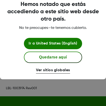
No utilices un código de otro sensor ni te
Hemos notado que estás
inventes un código. Si lo haces, el sensor no
accediendo a este sitio web desde
funcionará bien y podría mostrar datos
otro país.
inexactos.
No te preocupes—te tenemos cubierto.
*Si los síntomas o expectativas no coinciden con las
mediciones, deberás realizar una medición con una punción
para tomar una decisión sobre tu tratamiento.
Ir a
United States (English)
Quedarse aquí
Was this article helpful?
Ver sitios globales
LBL-1003974 Rev001