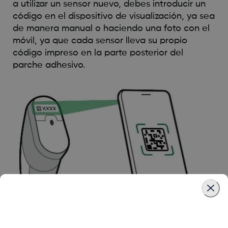
a utilizar un sensor nuevo, debes introducir un
código en el dispositivo de visualización, ya sea
de manera manual o haciendo una foto con el
móvil, ya que cada sensor lleva su propio
código impreso en la parte posterior del
parche adhesivo.