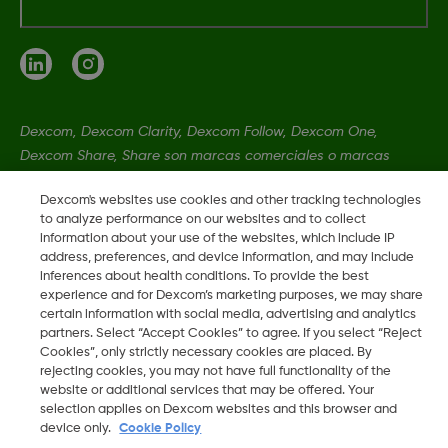
Dexcom, Dexcom Clarity, Dexcom Follow, Dexcom One,
Dexcom Share, Share son marcas comerciales o marcas
registradas en EE. UU. y, posiblemente, en otros países.
Dexcom's websites use cookies and other tracking technologies
to analyze performance on our websites and to collect
information about your use of the websites, which include IP
LBL-1005611 Rev001
address, preferences, and device information, and may include
inferences about health conditions. To provide the best
experience and for Dexcom’s marketing purposes, we may share
©
2026 Dexcom, Inc. Todos los derechos reservados.
certain information with social media, advertising and analytics
partners. Select “Accept Cookies” to agree. If you select “Reject
Cookies”, only strictly necessary cookies are placed. By
rejecting cookies, you may not have full functionality of the
Cambiar región
website or additional services that may be offered. Your
ES
selection applies on Dexcom websites and this browser and
device only.
Cookie Policy