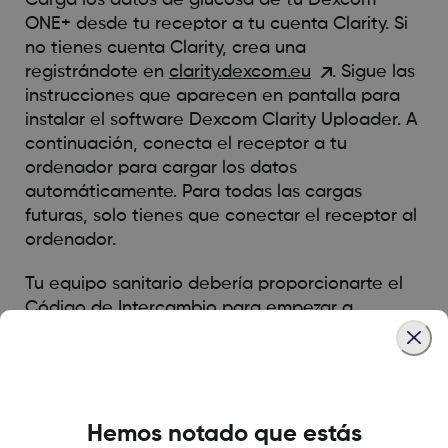
ONE+ desde tu receptor a tu cuenta Clarity. Si
no tienes cuenta Clarity, crea una
registrándote en
clarity.dexcom.eu
. Sigue las
instrucciones que aparecen en pantalla para
instalar el software Dexcom Clarity Uploader. A
continuación, conecta el receptor a tu
ordenador para cargar los datos
automáticamente. Para todas las cargas
futuras, solo tienes que conectar el receptor al
ordenador.
Tu equipo sanitario debería proporcionarte el
Código de Intercambio para empezar a
compartir datos. Sigue las instrucciones y
autoriza a la clínica a acceder a tus datos.
Antes de cada consulta, te recomendamos que
cargues los datos de tu receptor con
antelación. Si no has cargado tus datos antes
Hemos notado que estás