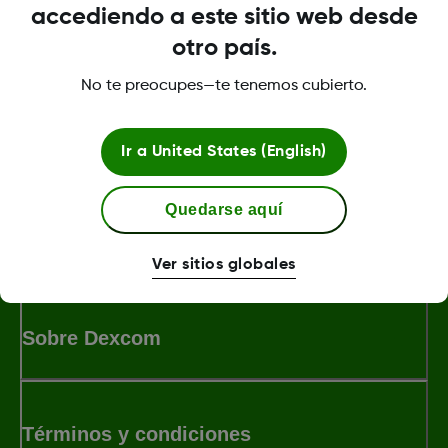
de la consulta, puedes hacerlo en tu hospital o
accediendo a este sitio web desde
centro de salud o mostrar tu receptor a tu
otro país.
médico.
No te preocupes—te tenemos cubierto.
Was this article helpful?
Ir a
United States (English)
Quedarse aquí
LBL-1005611 Rev001
Ver sitios globales
Sobre Dexcom
Términos y condiciones