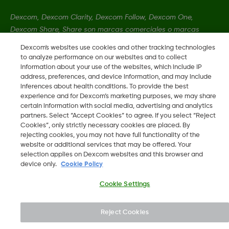
Dexcom, Dexcom Clarity, Dexcom Follow, Dexcom One,
Dexcom Share, Share son marcas comerciales o marcas
registradas en EE. UU. y, posiblemente, en otros países.
Dexcom's websites use cookies and other tracking technologies
to analyze performance on our websites and to collect
information about your use of the websites, which include IP
MAT-3304
address, preferences, and device information, and may include
inferences about health conditions. To provide the best
experience and for Dexcom’s marketing purposes, we may share
certain information with social media, advertising and analytics
©
2026 Dexcom, Inc. Todos los derechos reservados.
partners. Select “Accept Cookies” to agree. If you select “Reject
Cookies”, only strictly necessary cookies are placed. By
rejecting cookies, you may not have full functionality of the
website or additional services that may be offered. Your
Cambiar región
selection applies on Dexcom websites and this browser and
ES
device only.
Cookie Policy
Cookie Settings
Reject Cookies