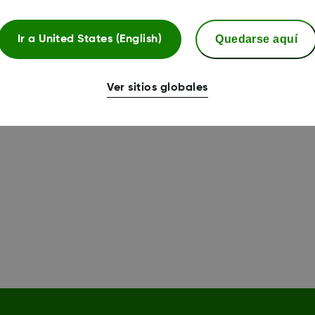
para otras zonas del cuerpo. Habla con tu médico par
Quedarse aquí
Ir a
United States (English)
Ver sitios globales