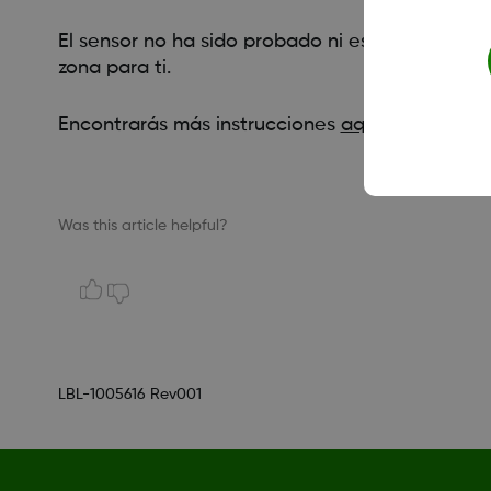
El sensor no ha sido probado ni está aprobado 
zona para ti.
Encontrarás más instrucciones
aquí
.
Was this article helpful?
LBL-1005616 Rev001