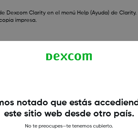
 de Dexcom Clarity en el menú Help (Ayuda) de Clarity.
copia impresa.
os notado que estás accedien
este sitio web desde otro país.
No te preocupes—te tenemos cubierto.
Términos y condicion