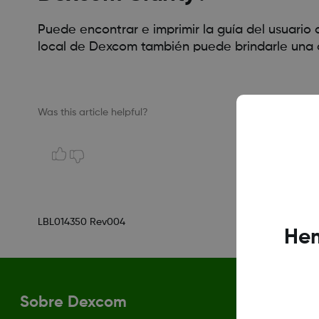
Puede encontrar e imprimir la guía del usuario
local de Dexcom también puede brindarle una 
Was this article helpful?
LBL014350 Rev004
Hem
Sobre Dexcom