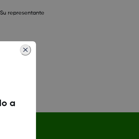
 Su representante
do a
es